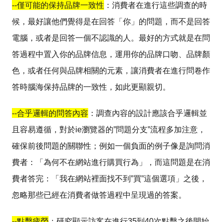
--
僅可能的保持品牌一致性
：消費者在進行這些調查的時
候，最好讓他們覺得是在回答「你」的問題，而不是回答
電腦，或者是回答一個不認識的人。最好的方式就是在問
答過程中置入你的品牌信息，運用你的品牌口吻、品牌顏
色，或者任何與品牌相關的元素，讓消費者在進行問卷作
答時腦海保持品牌的一致性，如此更顯親切。
--
合乎邏輯的問答內容
：調查內容的設計應該合乎邏輯並
且容易遵循，對於
ie
瀏覽器的
”
問題分支
”
流程多加注意，
確保前後問題的關聯性；例如一個負面的例子像是詢問消
費者：「為何不在網站進行購買行為」，而這問題是在消
費者答完：「我在網站裡面找不到
”
買
”
這個選項」之後，
忽略那些已經在消費者做答過程中呈現過的答案。
--
點擊疲勞
：研究顯示訪客在進行
35
到
40
次點擊之後開始