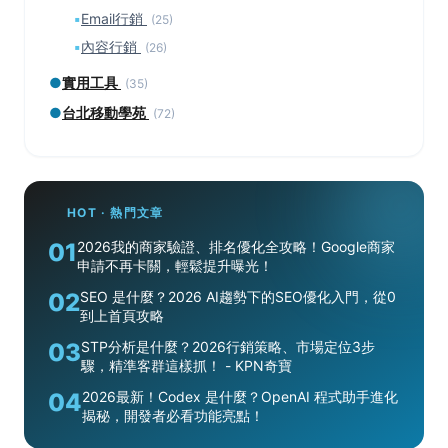
▪
Email行銷
(25)
▪
內容行銷
(26)
●
實用工具
(35)
●
台北移動學苑
(72)
HOT · 熱門文章
01
2026我的商家驗證、排名優化全攻略！Google商家
申請不再卡關，輕鬆提升曝光！
02
SEO 是什麼？2026 AI趨勢下的SEO優化入門，從0
到上首頁攻略
03
STP分析是什麼？2026行銷策略、市場定位3步
驟，精準客群這樣抓！ - KPN奇寶
04
2026最新！Codex 是什麼？OpenAI 程式助手進化
揭秘，開發者必看功能亮點！