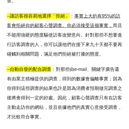
查。
--
讓訪客很容易地選擇「拒絕」
：
事實上大約有
95%
的訪
客會拒絕你的顧客心聲調查。你必須接受這個事實，
而且
不能用強硬的態度驅使訪客改變意向。針對那些不想要進
行訪客調查的人，你可以讓他們在接下來九十天都不要再
碰觸到相關問題，滿足他們拒絕被打擾的態度。
--
自動自發的配合調查
：對那些由
e-mail
、關鍵字廣告還
有由業主積極提供的調查，得到的數據會偏離事實；因為
你得到這些調查的結果也許是因為消費者預期做完調查之
後將會得到一定的好處。因此，顧客心聲調查只有在訪客
主動走訪你的網站，並且依據他們的真實心意接受調查，
才比較符合事實。