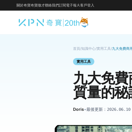
關於奇寶
奇寶徵才
聯絡我們
訂閱電子報
客戶登入
首頁
/
知識中心
/
實用工具
/
九大免費商
實用工具
九大免費
質量的秘
Doris
•
最後更新：
2026.06.10