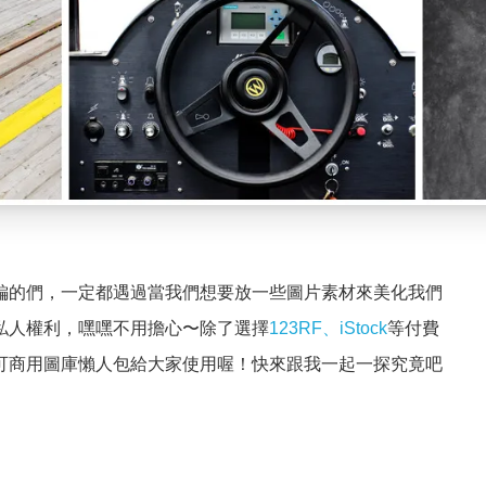
編的們，一定都遇過當我們想要放一些圖片素材來美化我們
私人權利，嘿嘿不用擔心
〜
除了選擇
123RF
、
iStock
等付費
可商用圖庫懶人包給大家使用喔！快來跟我一起一探究竟吧