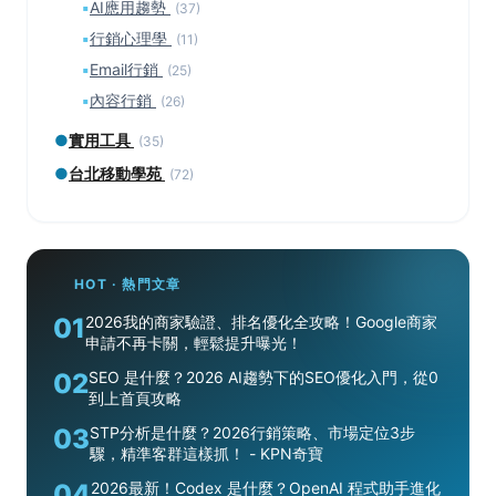
▪
AI應用趨勢
(37)
▪
行銷心理學
(11)
▪
Email行銷
(25)
▪
內容行銷
(26)
●
實用工具
(35)
●
台北移動學苑
(72)
HOT · 熱門文章
01
2026我的商家驗證、排名優化全攻略！Google商家
申請不再卡關，輕鬆提升曝光！
02
SEO 是什麼？2026 AI趨勢下的SEO優化入門，從0
到上首頁攻略
03
STP分析是什麼？2026行銷策略、市場定位3步
驟，精準客群這樣抓！ - KPN奇寶
04
2026最新！Codex 是什麼？OpenAI 程式助手進化