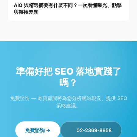
AIO 與精選摘要有什麼不同？一次看懂曝光、點擊
與轉換差異
準備好把 SEO 落地實踐了
嗎？
免費諮詢 — 奇寶顧問將為您分析網站現況、提供 SEO
策略建議。
免費諮詢 →
02-2369-8858