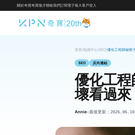
關於奇寶
奇寶徵才
聯絡我們
訂閱電子報
客戶登入
首頁
/
知識中心
/
SEO
/
優化工程師秘密
SEO
反向連結
優化工程
壞看過來
Annie
•
最後更新：
2026.06.10