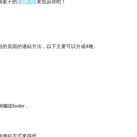
個案子的
優化團隊
來告訴你吧！
站的頁面的連結方法，以下主要可以分成4種。
footer，
他連結方式來得低。