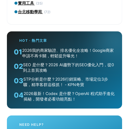
●
實用工具
(35)
●
台北移動學苑
(72)
HOT · 熱門文章
01
2026我的商家驗證、排名優化全攻略！Google商家
申請不再卡關，輕鬆提升曝光！
02
SEO 是什麼？2026 AI趨勢下的SEO優化入門，從0
到上首頁攻略
03
STP分析是什麼？2026行銷策略、市場定位3步
驟，精準客群這樣抓！ - KPN奇寶
04
2026最新！Codex 是什麼？OpenAI 程式助手進化
揭秘，開發者必看功能亮點！
NEED HELP?