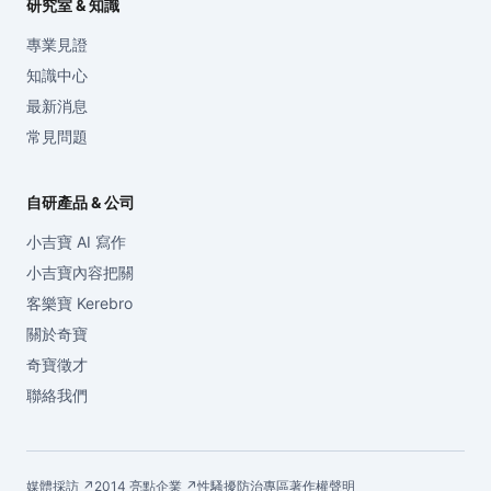
研究室 & 知識
專業見證
知識中心
最新消息
常見問題
自研產品 & 公司
小吉寶 AI 寫作
小吉寶內容把關
客樂寶 Kerebro
關於奇寶
奇寶徵才
聯絡我們
媒體採訪 ↗
2014 亮點企業 ↗
性騷擾防治專區
著作權聲明