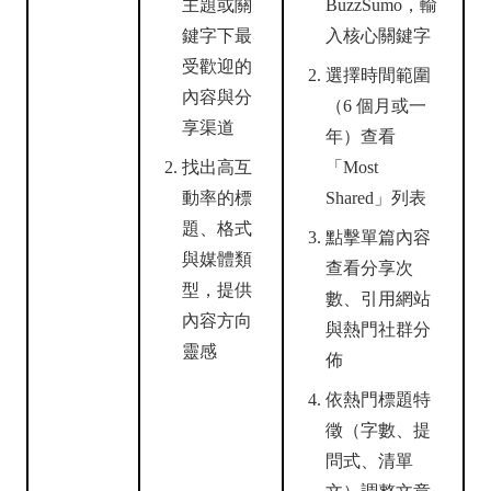
主題或關
BuzzSumo，輸
鍵字下最
入核心關鍵字
受歡迎的
選擇時間範圍
內容與分
（6 個月或一
享渠道
年）查看
找出高互
「Most
動率的標
Shared」列表
題、格式
點擊單篇內容
與媒體類
查看分享次
型，提供
數、引用網站
內容方向
與熱門社群分
靈感
佈
依熱門標題特
徵（字數、提
問式、清單