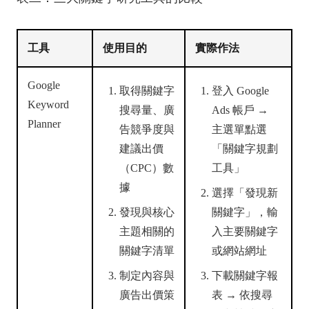
工具
使用目的
實際作法
Google
取得關鍵字
登入 Google
Keyword
搜尋量、廣
Ads 帳戶 →
Planner
告競爭度與
主選單點選
建議出價
「關鍵字規劃
（CPC）數
工具」
據
選擇「發現新
發現與核心
關鍵字」，輸
主題相關的
入主要關鍵字
關鍵字清單
或網站網址
制定內容與
下載關鍵字報
廣告出價策
表 → 依搜尋