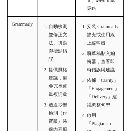
文）調整文章
策略
Grammarly
自動檢測
安裝 Grammarly
並修正文
擴充或使用線
法、拼寫
上編輯器
與標點錯
將草稿貼入編
誤
輯器，查看即
提供風格
時錯誤與建議
建議，避
依據「Clarity」
免冗長或
「Engagement」
重複詞彙
「Delivery」建
透過抄襲
議調整句型
檢測（付
啟用
費版）確
「Plagiarism
保內容原