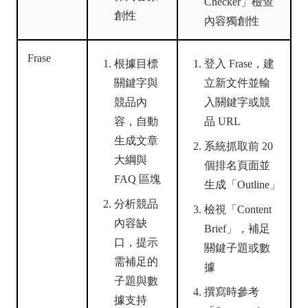
Checker」檢查
創性
內容獨創性
Frase
根據目標
登入 Frase，建
關鍵字與
立新文件並輸
競品內
入關鍵字或競
容，自動
品 URL
生成文章
系統抓取前 20
大綱與
個排名頁面並
FAQ 區塊
生成「Outline」
分析競品
檢視「Content
內容缺
Brief」，補足
口，提示
關鍵子題或數
需補足的
據
子題與數
撰寫時參考
據支持