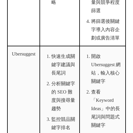
略
量與競爭程度
篩選
將篩選後關鍵
字導入內容企
劃或廣告清單
Ubersuggest
快速生成關
開啟
鍵字建議與
Ubersuggest 網
長尾詞
站，輸入核心
關鍵字
分析關鍵字
的 SEO 難
查看
度與搜尋量
「Keyword
趨勢
Ideas」中的長
尾詞與問題式
監控競品關
關鍵字
鍵字排名