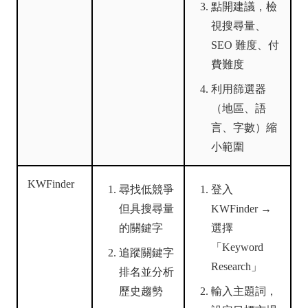
點開建議，檢
視搜尋量、
SEO 難度、付
費難度
利用篩選器
（地區、語
言、字數）縮
小範圍
KWFinder
尋找低競爭
登入
但具搜尋量
KWFinder →
的關鍵字
選擇
「Keyword
追蹤關鍵字
Research」
排名並分析
歷史趨勢
輸入主題詞，