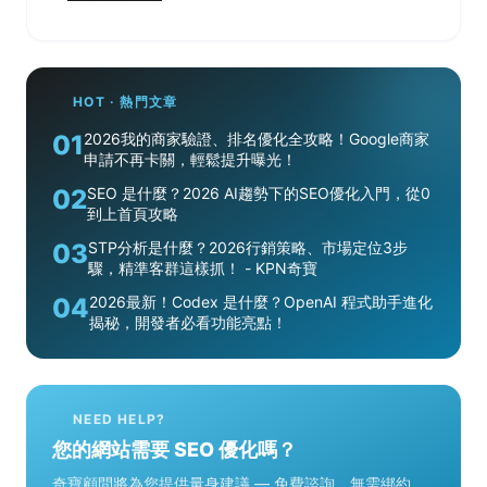
HOT · 熱門文章
01
2026我的商家驗證、排名優化全攻略！Google商家
申請不再卡關，輕鬆提升曝光！
02
SEO 是什麼？2026 AI趨勢下的SEO優化入門，從0
到上首頁攻略
03
STP分析是什麼？2026行銷策略、市場定位3步
驟，精準客群這樣抓！ - KPN奇寶
04
2026最新！Codex 是什麼？OpenAI 程式助手進化
揭秘，開發者必看功能亮點！
NEED HELP?
您的網站需要 SEO 優化嗎？
奇寶顧問將為您提供量身建議 — 免費諮詢，無需綁約。