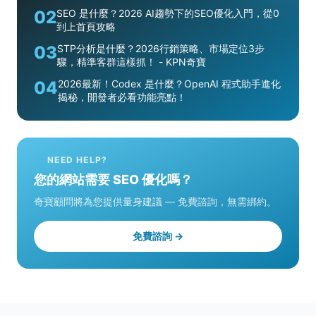
02
SEO 是什麼？2026 AI趨勢下的SEO優化入門，從0
到上首頁攻略
03
STP分析是什麼？2026行銷策略、市場定位3步
驟，精準客群這樣抓！ - KPN奇寶
04
2026最新！Codex 是什麼？OpenAI 程式助手進化
揭秘，開發者必看功能亮點！
NEED HELP?
您的網站需要 SEO 優化嗎？
奇寶顧問將為您提供量身建議 — 免費諮詢，無需綁約。
免費諮詢 →