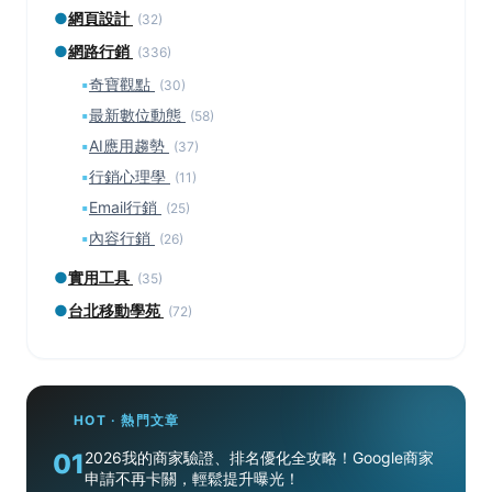
●
網頁設計
(32)
●
網路行銷
(336)
▪
奇寶觀點
(30)
▪
最新數位動態
(58)
▪
AI應用趨勢
(37)
▪
行銷心理學
(11)
▪
Email行銷
(25)
▪
內容行銷
(26)
●
實用工具
(35)
●
台北移動學苑
(72)
HOT · 熱門文章
01
2026我的商家驗證、排名優化全攻略！Google商家
申請不再卡關，輕鬆提升曝光！