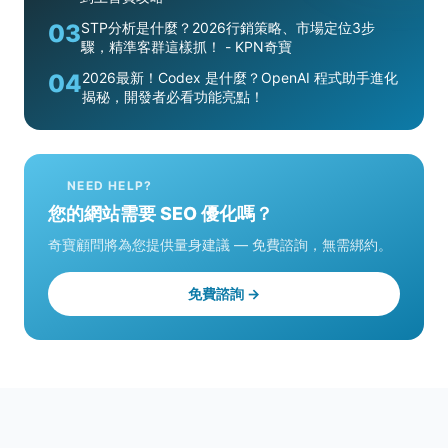
03
STP分析是什麼？2026行銷策略、市場定位3步
驟，精準客群這樣抓！ - KPN奇寶
04
2026最新！Codex 是什麼？OpenAI 程式助手進化
揭秘，開發者必看功能亮點！
NEED HELP?
您的網站需要 SEO 優化嗎？
奇寶顧問將為您提供量身建議 — 免費諮詢，無需綁約。
免費諮詢 →