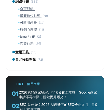
●
網路行銷
(336)
▪
奇寶觀點
(30)
▪
最新數位動態
(58)
▪
AI應用趨勢
(37)
▪
行銷心理學
(11)
▪
Email行銷
(25)
▪
內容行銷
(26)
●
實用工具
(35)
●
台北移動學苑
(72)
HOT · 熱門文章
01
2026我的商家驗證、排名優化全攻略！Google商家
申請不再卡關，輕鬆提升曝光！
02
SEO 是什麼？2026 AI趨勢下的SEO優化入門，從0
到上首頁攻略