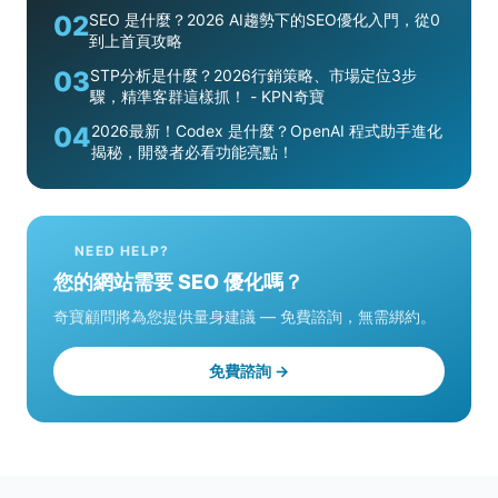
02
SEO 是什麼？2026 AI趨勢下的SEO優化入門，從0
到上首頁攻略
03
STP分析是什麼？2026行銷策略、市場定位3步
驟，精準客群這樣抓！ - KPN奇寶
04
2026最新！Codex 是什麼？OpenAI 程式助手進化
揭秘，開發者必看功能亮點！
NEED HELP?
您的網站需要 SEO 優化嗎？
奇寶顧問將為您提供量身建議 — 免費諮詢，無需綁約。
免費諮詢 →