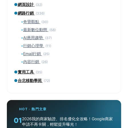
●
網頁設計
(32)
●
網路行銷
(336)
▪
奇寶觀點
(30)
▪
最新數位動態
(58)
▪
AI應用趨勢
(37)
▪
行銷心理學
(11)
▪
Email行銷
(25)
▪
內容行銷
(26)
●
實用工具
(35)
●
台北移動學苑
(72)
HOT · 熱門文章
01
2026我的商家驗證、排名優化全攻略！Google商家
申請不再卡關，輕鬆提升曝光！