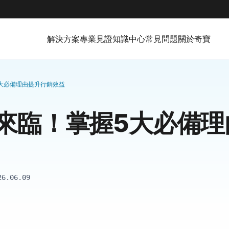
解決方案
專業見證
知識中心
常見問題
關於奇寶
大必備理由提升行銷效益
來臨！掌握5大必備理
26.06.09