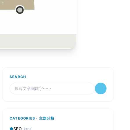
SEARCH
CATEGORIES · 主題分類
●
SEO
(367)