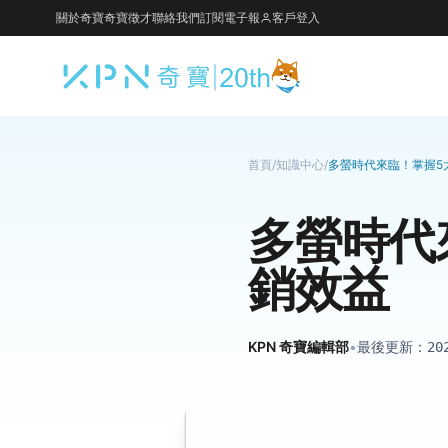
關於奇寶
奇寶徵才
聯絡我們
訂閱電子報
客戶登入
首頁
/
知識中心
/
多螢時代來臨！掌握5
多螢時代
銷效益
KPN 奇寶編輯部
•
最後更新：
20