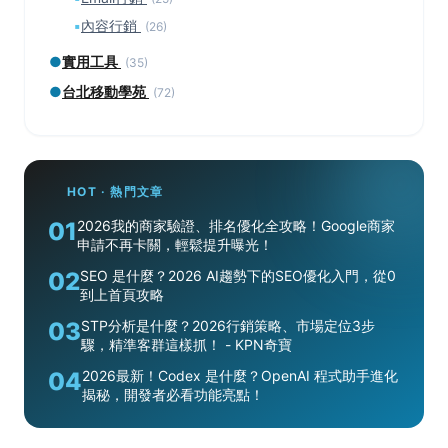
▪
內容行銷
(26)
●
實用工具
(35)
●
台北移動學苑
(72)
HOT · 熱門文章
01
2026我的商家驗證、排名優化全攻略！Google商家
申請不再卡關，輕鬆提升曝光！
02
SEO 是什麼？2026 AI趨勢下的SEO優化入門，從0
到上首頁攻略
03
STP分析是什麼？2026行銷策略、市場定位3步
驟，精準客群這樣抓！ - KPN奇寶
04
2026最新！Codex 是什麼？OpenAI 程式助手進化
揭秘，開發者必看功能亮點！