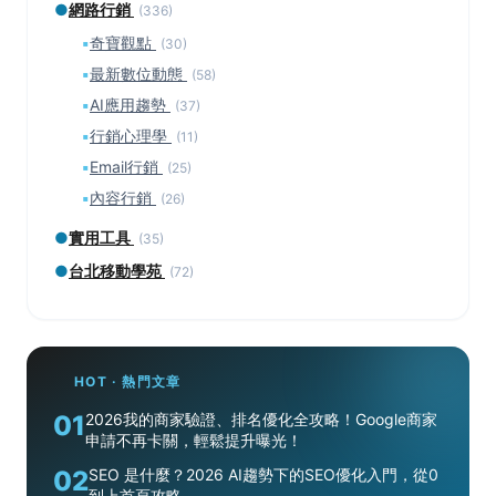
●
網路行銷
(336)
▪
奇寶觀點
(30)
▪
最新數位動態
(58)
▪
AI應用趨勢
(37)
▪
行銷心理學
(11)
▪
Email行銷
(25)
▪
內容行銷
(26)
●
實用工具
(35)
●
台北移動學苑
(72)
HOT · 熱門文章
01
2026我的商家驗證、排名優化全攻略！Google商家
申請不再卡關，輕鬆提升曝光！
02
SEO 是什麼？2026 AI趨勢下的SEO優化入門，從0
到上首頁攻略