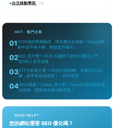
●
台北移動學苑
(72)
HOT · 熱門文章
01
2026我的商家驗證、排名優化全攻略！Google商
家申請不再卡關，輕鬆提升曝光！
02
SEO 是什麼？2026 AI趨勢下的SEO優化入門，
從0到上首頁攻略
03
STP分析是什麼？2026行銷策略、市場定位3步
驟，精準客群這樣抓！ - KPN奇寶
04
2026最新！Codex 是什麼？OpenAI 程式助手進
化揭秘，開發者必看功能亮點！
NEED HELP?
您的網站需要 SEO 優化嗎？