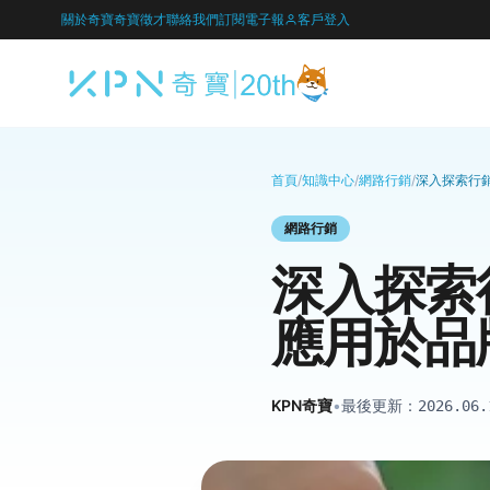
關於奇寶
奇寶徵才
聯絡我們
訂閱電子報
客戶登入
首頁
/
知識中心
/
網路行銷
/
深入探索行
網路行銷
深入探索
應用於品
KPN奇寶
•
最後更新：
2026.06.