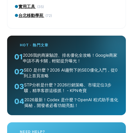
●
實用工具
(35)
●
台北移動學苑
(72)
HOT · 熱門文章
01
2026我的商家驗證、排名優化全攻略！Google商家
申請不再卡關，輕鬆提升曝光！
02
SEO 是什麼？2026 AI趨勢下的SEO優化入門，從0
到上首頁攻略
03
STP分析是什麼？2026行銷策略、市場定位3步
驟，精準客群這樣抓！ - KPN奇寶
04
2026最新！Codex 是什麼？OpenAI 程式助手進化
揭秘，開發者必看功能亮點！
NEED HELP?