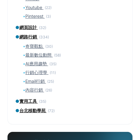
▪
Youtube
(22)
▪
Pinterest
(3)
●
網頁設計
(32)
●
網路行銷
(334)
▪
奇寶觀點
(30)
▪
最新數位動態
(58)
▪
AI應用趨勢
(35)
▪
行銷心理學
(11)
▪
Email行銷
(25)
▪
內容行銷
(26)
●
實用工具
(35)
●
台北移動學苑
(72)