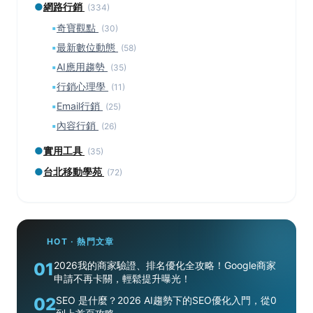
●
網路行銷
(334)
▪
奇寶觀點
(30)
▪
最新數位動態
(58)
▪
AI應用趨勢
(35)
▪
行銷心理學
(11)
▪
Email行銷
(25)
▪
內容行銷
(26)
●
實用工具
(35)
●
台北移動學苑
(72)
HOT · 熱門文章
01
2026我的商家驗證、排名優化全攻略！Google商家
申請不再卡關，輕鬆提升曝光！
02
SEO 是什麼？2026 AI趨勢下的SEO優化入門，從0