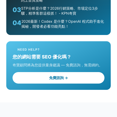
到上首頁攻略
03
STP分析是什麼？2026行銷策略、市場定位3步
驟，精準客群這樣抓！ - KPN奇寶
04
2026最新！Codex 是什麼？OpenAI 程式助手進化
揭秘，開發者必看功能亮點！
NEED HELP?
您的網站需要 SEO 優化嗎？
奇寶顧問將為您提供量身建議 — 免費諮詢，無需綁約。
免費諮詢 →