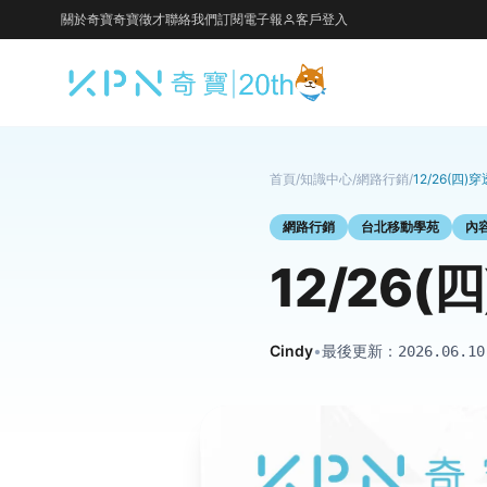
關於奇寶
奇寶徵才
聯絡我們
訂閱電子報
客戶登入
首頁
/
知識中心
/
網路行銷
/
12/26(四
網路行銷
台北移動學苑
內
12/26
Cindy
•
最後更新：
2026.06.10