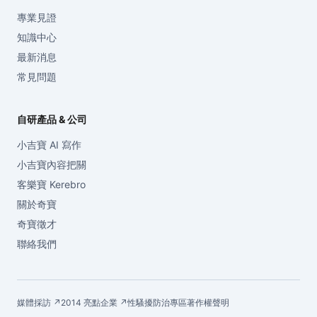
專業見證
知識中心
最新消息
常見問題
自研產品 & 公司
小吉寶 AI 寫作
小吉寶內容把關
客樂寶 Kerebro
關於奇寶
奇寶徵才
聯絡我們
媒體採訪 ↗
2014 亮點企業 ↗
性騷擾防治專區
著作權聲明