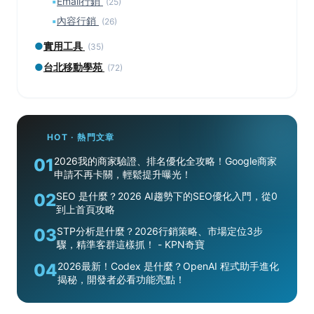
▪
Email行銷
(25)
▪
內容行銷
(26)
●
實用工具
(35)
●
台北移動學苑
(72)
HOT · 熱門文章
01
2026我的商家驗證、排名優化全攻略！Google商家
申請不再卡關，輕鬆提升曝光！
02
SEO 是什麼？2026 AI趨勢下的SEO優化入門，從0
到上首頁攻略
03
STP分析是什麼？2026行銷策略、市場定位3步
驟，精準客群這樣抓！ - KPN奇寶
04
2026最新！Codex 是什麼？OpenAI 程式助手進化
揭秘，開發者必看功能亮點！