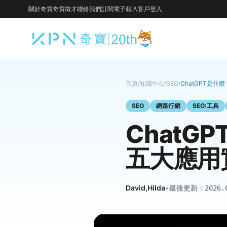
關於奇寶
奇寶徵才
聯絡我們
訂閱電子報
客戶登入
首頁
/
知識中心
/
SEO
/
ChatGPT是什
SEO
網路行銷
SEO:工具
ChatG
五大應用
David,Hilda
•
最後更新：
2026.