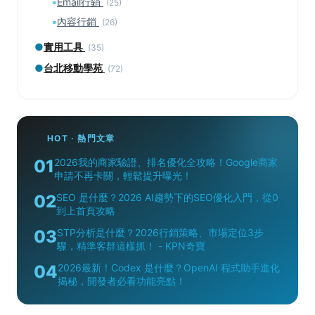
▪
Email行銷
(25)
▪
內容行銷
(26)
●
實用工具
(35)
●
台北移動學苑
(72)
HOT · 熱門文章
01
2026我的商家驗證、排名優化全攻略！Google商家
申請不再卡關，輕鬆提升曝光！
02
SEO 是什麼？2026 AI趨勢下的SEO優化入門，從0
到上首頁攻略
03
STP分析是什麼？2026行銷策略、市場定位3步
驟，精準客群這樣抓！ - KPN奇寶
04
2026最新！Codex 是什麼？OpenAI 程式助手進化
揭秘，開發者必看功能亮點！