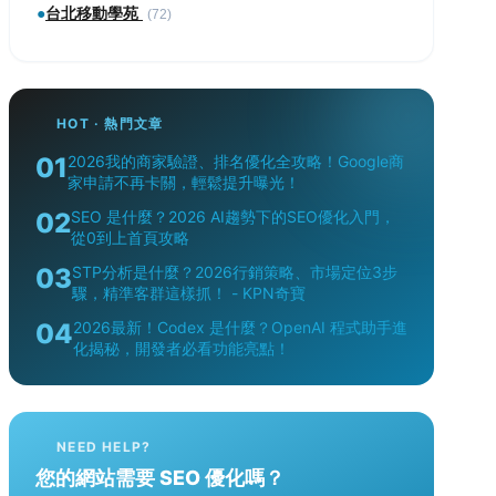
●
台北移動學苑
(72)
HOT · 熱門文章
01
2026我的商家驗證、排名優化全攻略！Google商
家申請不再卡關，輕鬆提升曝光！
02
SEO 是什麼？2026 AI趨勢下的SEO優化入門，
從0到上首頁攻略
03
STP分析是什麼？2026行銷策略、市場定位3步
驟，精準客群這樣抓！ - KPN奇寶
04
2026最新！Codex 是什麼？OpenAI 程式助手進
化揭秘，開發者必看功能亮點！
NEED HELP?
您的網站需要 SEO 優化嗎？