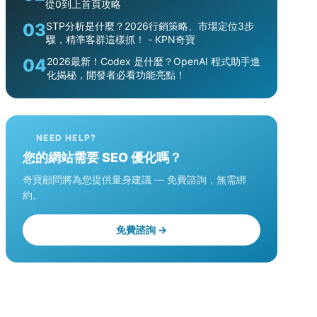
從0到上首頁攻略
03
STP分析是什麼？2026行銷策略、市場定位3步
驟，精準客群這樣抓！ - KPN奇寶
04
2026最新！Codex 是什麼？OpenAI 程式助手進
化揭秘，開發者必看功能亮點！
NEED HELP?
您的網站需要 SEO 優化嗎？
奇寶顧問將為您提供量身建議 — 免費諮詢，無需綁
約。
免費諮詢 →