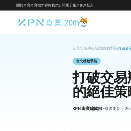
關於奇寶
奇寶徵才
聯絡我們
訂閱電子報
客戶登入
首頁
/
知識中心
/
台北移動學苑
/
打破交
台北移動學苑
打破交易
的絕佳策
KPN 奇寶編輯部
•
最後更新：
20