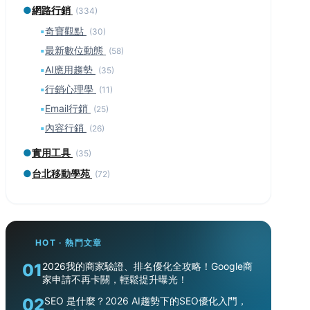
●
網路行銷
(334)
▪
奇寶觀點
(30)
▪
最新數位動態
(58)
▪
AI應用趨勢
(35)
▪
行銷心理學
(11)
▪
Email行銷
(25)
▪
內容行銷
(26)
●
實用工具
(35)
●
台北移動學苑
(72)
HOT · 熱門文章
01
2026我的商家驗證、排名優化全攻略！Google商
家申請不再卡關，輕鬆提升曝光！
02
SEO 是什麼？2026 AI趨勢下的SEO優化入門，