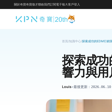
關於奇寶
奇寶徵才
聯絡我們
訂閱電子報
客戶登入
首頁
/
知識中心
/
探索成功的EDM行銷
探索成功
響力與用
Louis
•
最後更新：
2026.06.10