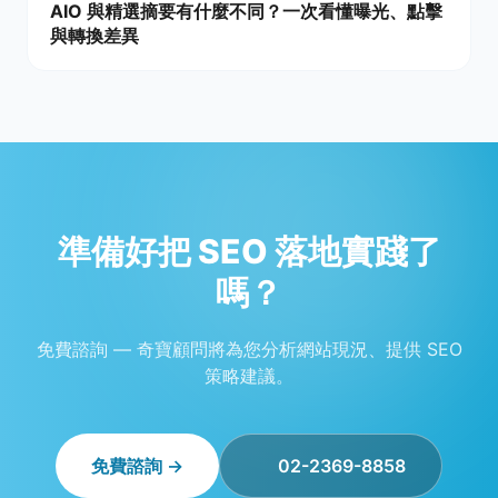
AIO 與精選摘要有什麼不同？一次看懂曝光、點擊
與轉換差異
準備好把 SEO 落地實踐了
嗎？
免費諮詢 — 奇寶顧問將為您分析網站現況、提供 SEO
策略建議。
免費諮詢 →
02-2369-8858