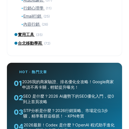
(37)
▪
行銷心理學
(11)
▪
Email行銷
(25)
▪
內容行銷
(26)
●
實用工具
(35)
●
台北移動學苑
(72)
HOT · 熱門文章
01
2026我的商家驗證、排名優化全攻略！Google商家
申請不再卡關，輕鬆提升曝光！
02
SEO 是什麼？2026 AI趨勢下的SEO優化入門，從0
到上首頁攻略
03
STP分析是什麼？2026行銷策略、市場定位3步
驟，精準客群這樣抓！ - KPN奇寶
04
2026最新！Codex 是什麼？OpenAI 程式助手進化