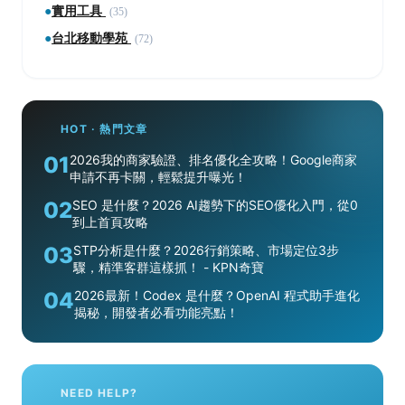
●
實用工具
(35)
●
台北移動學苑
(72)
HOT · 熱門文章
01
2026我的商家驗證、排名優化全攻略！Google商家
申請不再卡關，輕鬆提升曝光！
02
SEO 是什麼？2026 AI趨勢下的SEO優化入門，從0
到上首頁攻略
03
STP分析是什麼？2026行銷策略、市場定位3步
驟，精準客群這樣抓！ - KPN奇寶
04
2026最新！Codex 是什麼？OpenAI 程式助手進化
揭秘，開發者必看功能亮點！
NEED HELP?