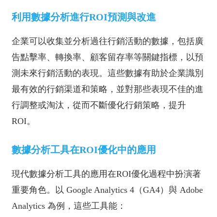
利用數據分析進行ROI預測與改進
企業可以收集並分析過往行銷活動的數據，包括廣
告點擊率、轉換率、顧客留存率等關鍵指標，以預
測未來行銷活動的表現。這些數據有助於企業識別
最有效的行銷渠道和策略，並對那些表現不佳的進
行調整或淘汰，從而不斷優化行銷策略，提升
ROI。
數據分析工具在ROI優化中的應用
現代數據分析工具的應用在ROI優化過程中扮演著
重要角色。以 Google Analytics 4（GA4）與 Adobe
Analytics 為例，這些工具能：