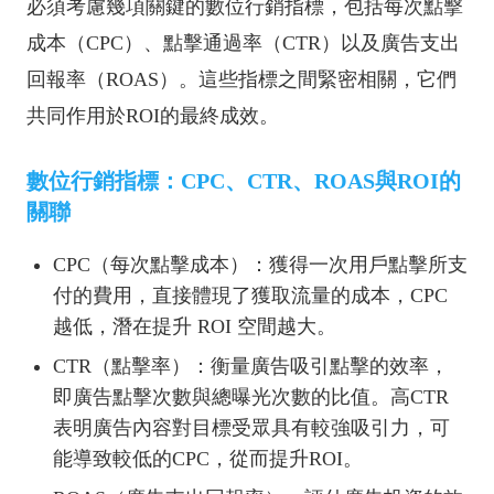
必須考慮幾項關鍵的數位行銷指標，包括每次點擊
成本（CPC）、點擊通過率（CTR）以及廣告支出
回報率（ROAS）。這些指標之間緊密相關，它們
共同作用於ROI的最終成效。
數位行銷指標：CPC、CTR、ROAS與ROI的
關聯
CPC（每次點擊成本）：獲得一次用戶點擊所支
付的費用，直接體現了獲取流量的成本，CPC
越低，潛在提升 ROI 空間越大。
CTR（點擊率）：衡量廣告吸引點擊的效率，
即廣告點擊次數與總曝光次數的比值。高CTR
表明廣告內容對目標受眾具有較強吸引力，可
能導致較低的CPC，從而提升ROI。