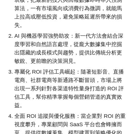
算法，一有市場風向或消費行為微調，就能馬
上拉高或壓低投資，避免策略延遲所帶來的損
失。
AI 與機器學習強勢助攻：新一代方法會結合深
度學習和自然語言處理，從龐大數據集中挖掘
出隱藏的成長模式與趨勢，提供比傳統分析更
敏銳、更前瞻的決策洞見。
專屬化 ROI 評估工具崛起：隨著短影音、直播
電商、社群電商等新通路不斷冒頭，市場上將
出現一系列針對各渠道特性量身打造的 ROI 評
估工具，幫你精準掌握每個營銷管道的真實效
益。
全面 ROI 追蹤與優化服務：當企業對 ROI 的重
視度攀升，專業顧問與 SaaS 平台也會蜂擁而
至，提供從數據蒐集、模型建置到策略優化的