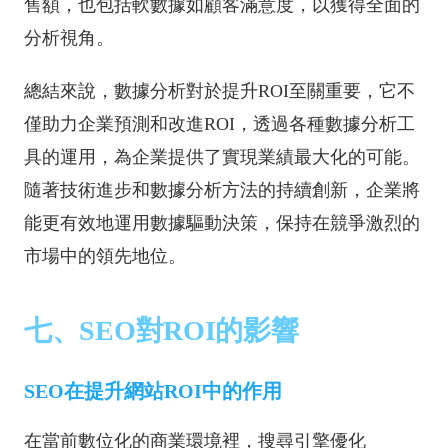
售額，也包括軟數據如顧客滿意度，以獲得全面的
分析視角。
總結來說，數據分析對於提升ROI至關重要，它不
僅助力企業預測和改進ROI，透過各種數據分析工
具的運用，為企業提供了實現業績最大化的可能。
隨著技術進步和數據分析方法的持續創新，企業將
能更有效地運用數據驅動決策，保持在競爭激烈的
市場中的領先地位。
七、SEO對ROI的影響
SEO在提升網站ROI中的作用
在當前數位化的商業環境裡，搜尋引擎優化