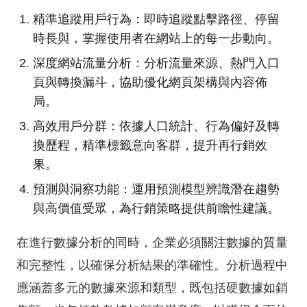
精準追蹤用戶行為：即時追蹤點擊路徑、停留
時長與，掌握使用者在網站上的每一步動向。
深度網站流量分析：分析流量來源、熱門入口
頁與轉換漏斗，協助優化網頁架構與內容佈
局。
高效用戶分群：依據人口統計、行為偏好及轉
換歷程，精準標籤意向客群，提升再行銷效
果。
預測與洞察功能：運用預測模型辨識潛在趨勢
與高價值受眾，為行銷策略提供前瞻性建議。
在進行數據分析的同時，企業必須關注數據的質量
和完整性，以確保分析結果的準確性。分析過程中
應涵蓋多元的數據來源和類型，既包括硬數據如銷