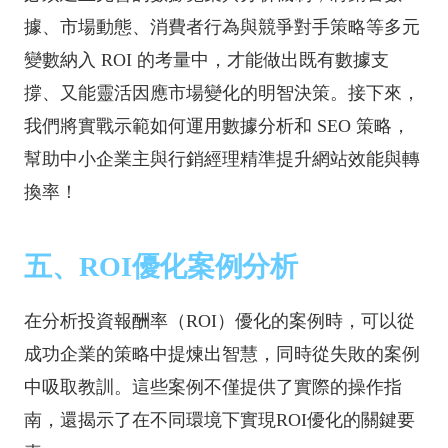
據、市場動態、消費者行為與競爭對手策略等多元
變數納入 ROI 的考量中，才能做出既有數據支
撐、又能靈活因應市場變化的明智決策。接下來，
我們將實戰示範如何運用數據分析和 SEO 策略，
幫助中小企業主與行銷經理精準提升網站效能與轉
換率！
五、ROI優化案例分析
在分析投資報酬率（ROI）優化的案例時，可以從
成功企業的策略中提煉出智慧，同時從失敗的案例
中吸取教訓。這些案例不僅提供了實際的操作指
南，還揭示了在不同環境下實現ROI優化的關鍵要