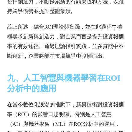
發揮創造力，不斷探索新的行銷渠道和方法，以維
持競爭優勢並提升整體業績。
綜上所述，結合ROI理論與實踐，並在此過程中積
極尋求創新與創造力，對企業而言是提升投資報酬
率的有效途徑。通過理論指引實踐，並在實踐中不
斷創新，企業將能在市場競爭中脫穎而出。
九、人工智慧與機器學習在ROI
分析中的應用
在當今數位化浪潮的推動下，新興技術對投資報酬
率（ROI）的影響日趨明顯。特別是人工智慧
（AI）與機器學習（ML）在ROI分析中的運用，