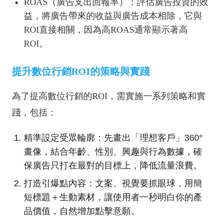
ROAS（廣告支出回報率）：評估廣告投資的效
益，將廣告帶來的收益與廣告成本相除，它與
ROI直接相關，因為高ROAS通常顯示著高
ROI。
提升數位行銷ROI的策略與實踐
為了提高數位行銷的ROI，需實施一系列策略和實
踐，包括：
精準設定受眾輪廓：先畫出「理想客戶」360°
畫像，結合年齡、性別、興趣與行為數據，確
保廣告只打在最對的目標上，降低流量浪費。
打造引爆點內容：文案、視覺要抓眼球，用簡
短標題＋生動素材，讓使用者一秒明白你的產
品價值，自然增加點擊意願。