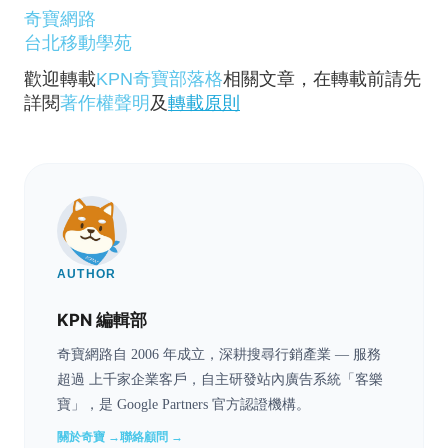
奇寶網路
台北移動學苑
歡迎轉載
KPN奇寶部落格
相關文章，在轉載前請先
詳閱
著作權聲明
及
轉載原則
AUTHOR
KPN 編輯部
奇寶網路自 2006 年成立，深耕搜尋行銷產業 — 服務
超過 上千家企業客戶，自主研發站內廣告系統「客樂
寶」，是 Google Partners 官方認證機構。
關於奇寶 →
聯絡顧問 →