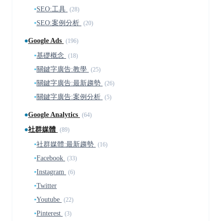
▪
SEO:工具
(28)
▪
SEO:案例分析
(20)
●
Google Ads
(196)
▪
基礎概念
(18)
▪
關鍵字廣告:教學
(25)
▪
關鍵字廣告:最新趨勢
(26)
▪
關鍵字廣告:案例分析
(5)
●
Google Analytics
(64)
●
社群媒體
(89)
▪
社群媒體:最新趨勢
(16)
▪
Facebook
(33)
▪
Instagram
(6)
▪
Twitter
▪
Youtube
(22)
▪
Pinterest
(3)