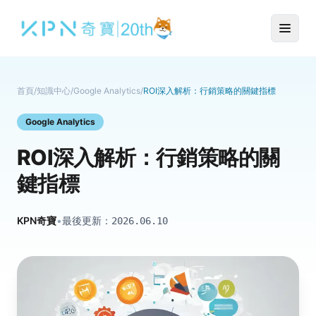
首頁
/
知識中心
/
Google Analytics
/
ROI深入解析：行銷策略的關鍵指標
Google Analytics
ROI深入解析：行銷策略的關
鍵指標
KPN奇寶
•
最後更新：
2026.06.10