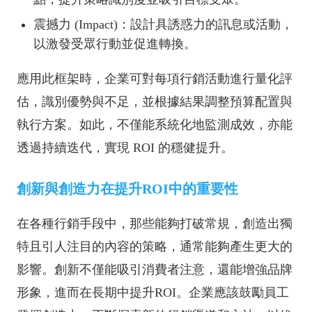
震撼力 (Impact)：設計具誘惑力的訊息或活動，
以激發受眾行動並促進轉換。
應用此框架時，企業可對每項行銷活動進行量化評
估，識別優勢與不足，並根據結果調整預算配置與
執行方案。如此，不僅能系統化地監測成效，亦能
透過持續迭代，實現 ROI 的穩健提升。
創新與創造力在提升ROI中的重要性
在各種行銷手段中，那些能夠打破常規，創造出獨
特且引人注目的內容的策略，通常能夠產生更大的
影響。創新不僅能吸引消費者注意，還能增強品牌
形象，進而在長期中提升ROI。企業應該鼓勵員工