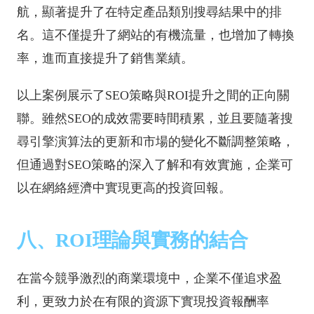
航，顯著提升了在特定產品類別搜尋結果中的排
名。這不僅提升了網站的有機流量，也增加了轉換
率，進而直接提升了銷售業績。
以上案例展示了SEO策略與ROI提升之間的正向關
聯。雖然SEO的成效需要時間積累，並且要隨著搜
尋引擎演算法的更新和市場的變化不斷調整策略，
但通過對SEO策略的深入了解和有效實施，企業可
以在網絡經濟中實現更高的投資回報。
八、ROI理論與實務的結合
在當今競爭激烈的商業環境中，企業不僅追求盈
利，更致力於在有限的資源下實現投資報酬率