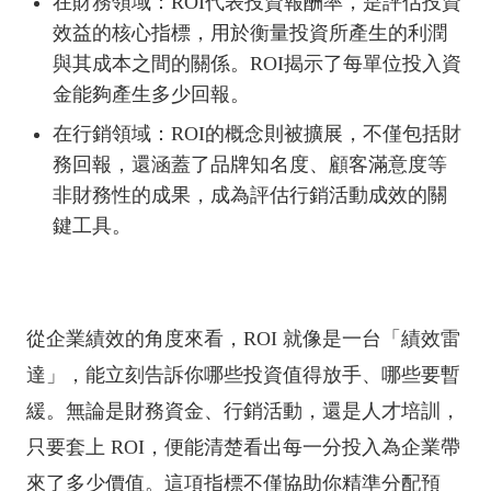
在財務領域：ROI代表投資報酬率，是評估投資
效益的核心指標，用於衡量投資所產生的利潤
與其成本之間的關係。ROI揭示了每單位投入資
金能夠產生多少回報。
在行銷領域：ROI的概念則被擴展，不僅包括財
務回報，還涵蓋了品牌知名度、顧客滿意度等
非財務性的成果，成為評估行銷活動成效的關
鍵工具。
從企業績效的角度來看，ROI 就像是一台「績效雷
達」，能立刻告訴你哪些投資值得放手、哪些要暫
緩。無論是財務資金、行銷活動，還是人才培訓，
只要套上 ROI，便能清楚看出每一分投入為企業帶
來了多少價值。這項指標不僅協助你精準分配預