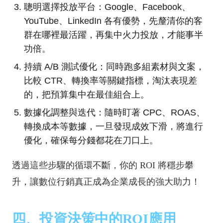
聰明選擇投放平台：Google、Facebook、
YouTube、LinkedIn 各有優勢，先釐清你的客
群在哪裡最活躍，再集中火力投放，才能事半
功倍。
持續 A/B 測試優化：同時跑多組素材與文案，
比較 CTR、轉換率等關鍵指標，淘汰表現差
的，把預算集中在最佳組合上。
數據化調整與迭代：隨時盯著 CPC、ROAS、
轉換成本等數據，一旦發現成效下滑，將進行
優化，確保每分錢都花在刀口上。
透過這些步驟的循環不斷，你的 ROI 將穩步攀
升，讓數位行銷真正成為企業成長的強大助力！
四、投資決策中的ROI應用