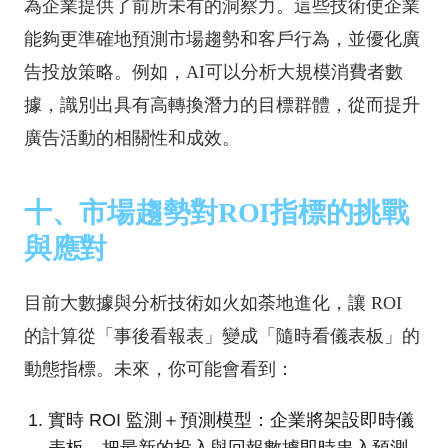
為企業提供了前所未有的洞察力。這些技術使企業
能夠更準確地預測市場趨勢和客戶行為，並優化廣
告投放策略。例如，AI可以分析大規模消費者數
據，識別出具有高轉換潛力的目標群體，從而提升
廣告活動的相關性和成效。
十、市場趨勢對ROI指標的挑戰
與應對
目前大數據與分析技術如火如荼地進化，讓 ROI
的計算從「事後看報表」變成「隨時看儀表板」的
動態指標。未來，你可能會看到：
實時 ROI 監測＋預測模型：企業將架設即時儀
表板，把最新的投入與回報數據即時串入預測