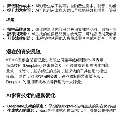
降低製作成本：
 AI影音生成工具可以自動產生腳本、配音、影
提升創意空間：
 AI可以創造出真人難以呈現的特效和場景，讓
壞處：
損害品牌形象：
 偽造的影音內容可能被用於抹黑品牌、散播不
誤導消費者：
 AI生成的虛假產品廣告或代言，可能誤導消費者
引發法律糾紛：
 未經授權使用他人肖像或聲音生成AI影音，可
潛在的資安風險
KPMG安侯企業管理股份有限公司董事總經理謝昀澤表示，
深偽技術 (Deepfake) 越來越普及，但多數影片都無法達到高
畫質、長時間，且多鏡位的品質，且深偽的工具使用門檻也
較高。 然而，隨著技術的發展，這些限制將逐漸被克服，
Deepfake的濫用將成為品牌行銷的一大隱憂。
AI影音技術的趨勢變化
Deepfake技術的演進：
 早期的Deepfake技術生成的影音仍
生成式AI的崛起：
 Sora等生成式AI模型的出現，讓影音創作的門