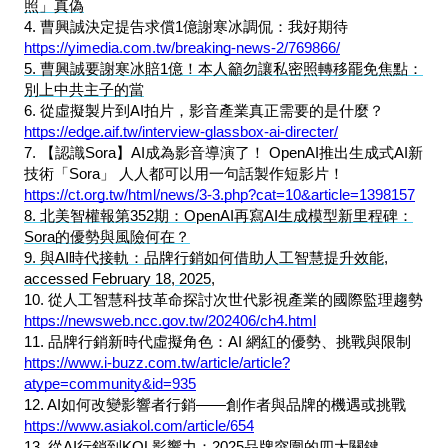
照」真偽
4. 曹興誠決定提告求償1億謝寒冰調侃：我好期待
https://yimedia.com.tw/breaking-news-2/769866/
5. 曹興誠要謝寒冰賠1億！本人籲勿讓私密照轉移罷免焦點：
別上中共主子的當
6. 從虛擬製片到AI拍片，影音產業真正需要的是什麼？
https://edge.aif.tw/interview-glassbox-ai-directer/
7. 【認識Sora】AI成為影音導演了！ OpenAI推出生成式AI新
技術「Sora」 人人都可以用一句話製作短影片！
https://ct.org.tw/html/news/3-3.php?cat=10&article=1398157
8. 北美智權報第352期：OpenAI再寫AI生成模型新里程碑：
Sora的優勢與風險何在？
9. 與AI時代接軌：品牌行銷如何借助人工智慧提升效能,
accessed February 18, 2025,
10. 從人工智慧科技革命探討次世代影視產業的國際監理趨勢
https://newsweb.ncc.gov.tw/202406/ch4.html
11. 品牌行銷新時代虛擬角色：AI 網紅的優勢、挑戰與限制
https://www.i-buzz.com.tw/article/article?
atype=community&id=935
12. AI如何改變影響者行銷——創作者與品牌的機遇或挑戰
https://www.asiakol.com/article/654
13. 從AI行銷到KOL影響力：2025品牌突圍的四大關鍵