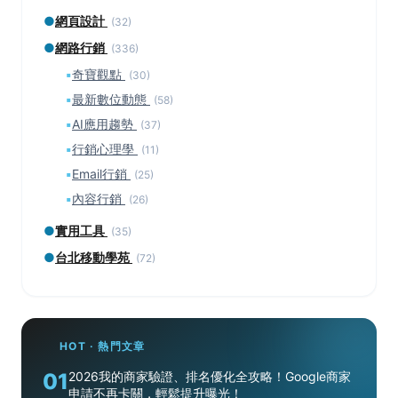
●
網頁設計
(32)
●
網路行銷
(336)
▪
奇寶觀點
(30)
▪
最新數位動態
(58)
▪
AI應用趨勢
(37)
▪
行銷心理學
(11)
▪
Email行銷
(25)
▪
內容行銷
(26)
●
實用工具
(35)
●
台北移動學苑
(72)
HOT · 熱門文章
01
2026我的商家驗證、排名優化全攻略！Google商家
申請不再卡關，輕鬆提升曝光！