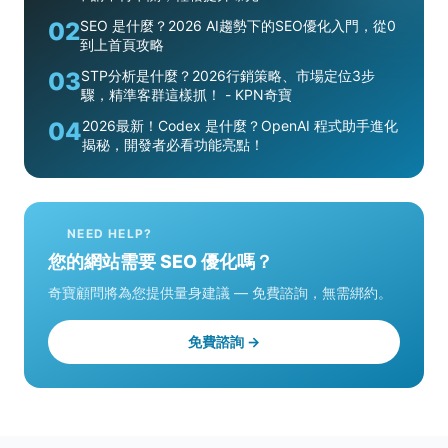
02
SEO 是什麼？2026 AI趨勢下的SEO優化入門，從0
到上首頁攻略
03
STP分析是什麼？2026行銷策略、市場定位3步
驟，精準客群這樣抓！ - KPN奇寶
04
2026最新！Codex 是什麼？OpenAI 程式助手進化
揭秘，開發者必看功能亮點！
NEED HELP?
您的網站需要 SEO 優化嗎？
奇寶顧問將為您提供量身建議 — 免費諮詢，無需綁約。
免費諮詢 →