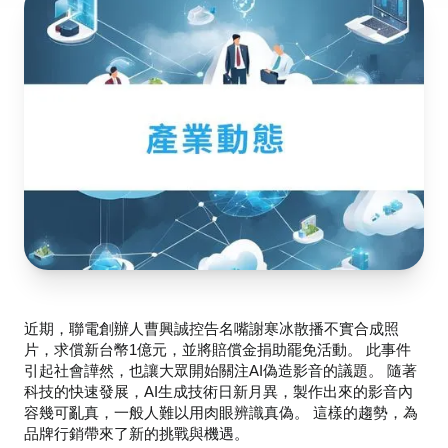
近期，聯電創辦人曹興誠控告名嘴謝寒冰散播不實合成照
片，求償新台幣1億元，並將賠償金捐助罷免活動。 此事件
引起社會譁然，也讓大眾開始關注AI偽造影音的議題。 隨著
科技的快速發展，AI生成技術日新月異，製作出來的影音內
容幾可亂真，一般人難以用肉眼辨識真偽。 這樣的趨勢，為
品牌行銷帶來了新的挑戰與機遇。