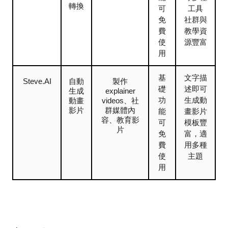
轉換
可
工具
免
社群與
費
教學資
使
源豐富
用
基
文字描
Steve.AI
自動
製作
礎
述即可
生成
explainer
功
生成動
動畫
videos、社
影片
群媒體內
能
畫影片
容、教育影
可
模板豐
片
免
富，適
費
用多種
使
主題
用