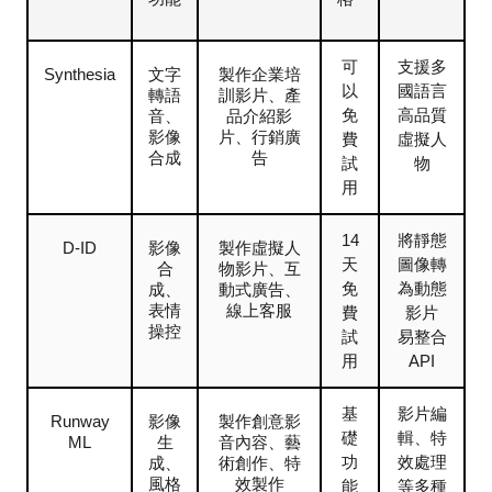
可
支援多
Synthesia
文字
製作企業培
以
國語言
轉語
訓影片、產
免
高品質
音、
品介紹影
影像
片、行銷廣
費
虛擬人
合成
告
試
物
用
14
將靜態
D-ID
影像
製作虛擬人
天
圖像轉
合
物影片、互
免
為動態
成、
動式廣告、
表情
線上客服
費
影片
操控
試
易整合
用
API
基
影片編
Runway
影像
製作創意影
礎
輯、特
ML
生
音內容、藝
功
效處理
成、
術創作、特
風格
效製作
能
等多種