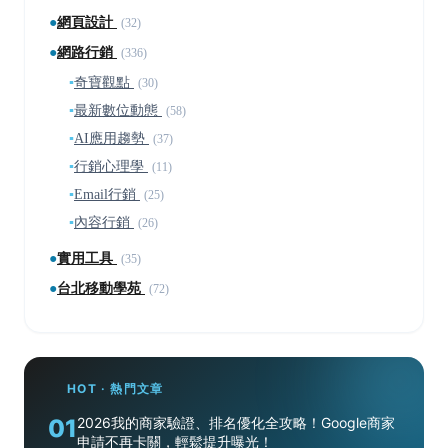
●
網頁設計
(32)
●
網路行銷
(336)
▪
奇寶觀點
(30)
▪
最新數位動態
(58)
▪
AI應用趨勢
(37)
▪
行銷心理學
(11)
▪
Email行銷
(25)
▪
內容行銷
(26)
●
實用工具
(35)
●
台北移動學苑
(72)
HOT · 熱門文章
01
2026我的商家驗證、排名優化全攻略！Google商家
申請不再卡關，輕鬆提升曝光！