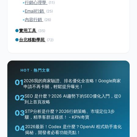
▪
行銷心理學
(11)
▪
Email行銷
(25)
▪
內容行銷
(26)
●
實用工具
(35)
●
台北移動學苑
(72)
HOT · 熱門文章
01
2026我的商家驗證、排名優化全攻略！Google商家
申請不再卡關，輕鬆提升曝光！
02
SEO 是什麼？2026 AI趨勢下的SEO優化入門，從0
到上首頁攻略
03
STP分析是什麼？2026行銷策略、市場定位3步
驟，精準客群這樣抓！ - KPN奇寶
04
2026最新！Codex 是什麼？OpenAI 程式助手進化
揭秘，開發者必看功能亮點！