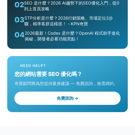
02
SEO 是什麼？2026 AI趨勢下的SEO優化入門，從0
到上首頁攻略
03
STP分析是什麼？2026行銷策略、市場定位3步
驟，精準客群這樣抓！ - KPN奇寶
04
2026最新！Codex 是什麼？OpenAI 程式助手進化
揭秘，開發者必看功能亮點！
NEED HELP?
您的網站需要 SEO 優化嗎？
奇寶顧問將為您提供量身建議 — 免費諮詢，無需綁約。
免費諮詢 →