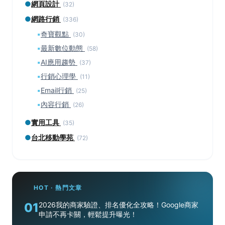
●
網頁設計
(32)
●
網路行銷
(336)
▪
奇寶觀點
(30)
▪
最新數位動態
(58)
▪
AI應用趨勢
(37)
▪
行銷心理學
(11)
▪
Email行銷
(25)
▪
內容行銷
(26)
●
實用工具
(35)
●
台北移動學苑
(72)
HOT · 熱門文章
01
2026我的商家驗證、排名優化全攻略！Google商家
申請不再卡關，輕鬆提升曝光！