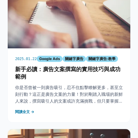
Google Ads
關鍵字廣告
關鍵字廣告:教學
2025.01.22
新手必讀：廣告文案撰寫的實用技巧與成功
範例
你是否曾被一則廣告吸引，忍不住點擊瞭解更多，甚至立
刻行動？這正是廣告文案的力量！對於剛踏入職場的新鮮
人來說，撰寫吸引人的文案或許充滿挑戰，但只要掌握正
確的方法，你也能輕鬆上手。 廣告文案不僅是文字的排
閱讀全文 →
列，而是品牌與消費者溝通的橋樑，本篇文章將帶你從基
礎出發，學習如何撰寫吸睛標題、吸引人的內文，並透過