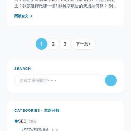
王？我該選擇做哪一個? 關鍵字廣告的費用如何算？ 網
路行銷百百種，到底哪種適合我？ 你的企業適合哪一個
閱讀全文 →
社群平台？ 從關鍵字廣告發掘商機-利用關鍵字命中市場
Google Adwords廣告最適
1
2
3
下一頁 ›
SEARCH
CATEGORIES · 主題分類
●
SEO
(368)
▪
SEO:基礎概念
(13)