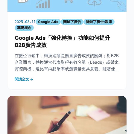
Google Ads
關鍵字廣告
關鍵字廣告:教學
2025.03.11
基礎概念
Google Ads「強化轉換」功能如何提升
B2B廣告成效
在數位行銷中，轉換追蹤是衡量廣告成效的關鍵；對B2B
企業而言，轉換通常代表取得有效名單（Leads）或帶來
實際商機，遠比單純點擊率或瀏覽量更具意義。隨著使用
者隱私保護日益受到重視，傳統轉換追蹤容易因各種限制
閱讀全文 →
而漏失部分數據，進而影響行銷決策與預算運用。如果無
法正確追蹤轉換，將可能導致投入廣告預算卻無法