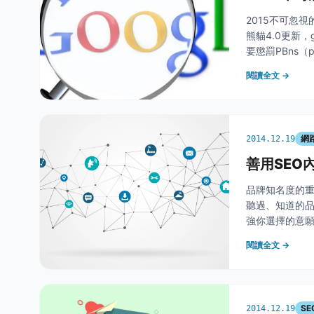
2015不可忽視
熊貓4.0更新，
要懲罰PBns（p
三點，有可能已經
閱讀全文 →
網
2014.12.19
善用SEO
品牌知名度的重
聽過、知道的品
強你選擇的意願
行銷時，是否也能利
閱讀全文 →
SE
2014.12.19