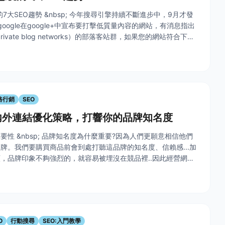
的7大SEO趨勢 &nbsp; 今年搜尋引擎持續不斷進步中，9月才發
google在google+中宣布要打擊低質量內容的網站，有消息指出
rivate blog networks）的部落客站群，如果您的網站符合下列
被google盯上了，
路行銷
SEO
內外連結優化策略，打響你的品牌知名度
要性 &nbsp; 品牌知名度為什麼重要?因為人們更願意相信他們
牌。我們要購買商品前會到處打聽這品牌的知名度、信賴感...加
，品牌印象不夠強烈的，就容易被埋沒在競品裡..因此經營網路
用連結，創造品牌知名度? &nbsp; &nbsp; &n
O
行動搜尋
SEO:入門教學