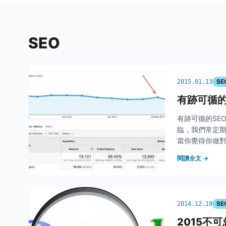
SEO
SE
2015.01.13
有跡可循的
有跡可循的SE
臨，我們常定
當你覺得你做對
鏈接..等)，你的
閱讀全文 →
SE
2014.12.19
2015不