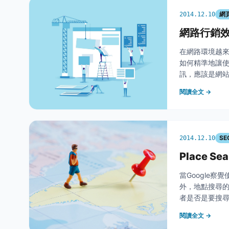
網
2014.12.10
網路行銷效
在網路環境越
如何精準地讓
訊，應該是網
足客戶需求。 &
閱讀全文 →
廣告操作」
SE
2014.12.10
Place S
當Google
外，地點搜尋的
者是否是要搜尋地
Google周三（
閱讀全文 →