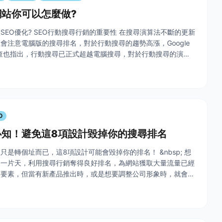
站你可以怎麼做?
SEO優化? SEO行動搜尋行銷的重要性 在搜尋演算法不斷的更新
會注意電腦版的搜尋排名，對於行動搜尋的趨勢高漲，Google
調查也指出，行動搜尋已正式超越電腦搜尋，對於行動搜尋的演算
業主開始會注意的重點，在有限的螢幕裡，排名的表現方式與電腦
O
必知！避免這8項設計毀掉你的搜尋排名
只是轉個址而已，這8項設計可能會毀掉你的排名！ &nbsp; 想
出一片天，利用搜尋行銷奪得良好排名，為網站獲取大量流量已經
備要素，但當有新產品推出時，或是想要調整公司形象時，就會有
求，而改版最怕遇到的是什麼？就是把消費者會看、會用、會導流