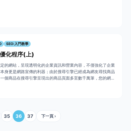
O
SEO:入門教學
o優化程序(上)
穩定的網站，呈現透明化的企業資訊和營業內容，不僅強化了企業
站本身更是網路宣傳的利器；由於搜尋引擎已經成為網友尋找商品
同一個商品在搜尋引擎呈現出的商品頁面多至數千萬筆，您的網站
眼就出現在消費者目光視野中，將大大強化您的品牌印象！
何在數
35
36
37
下一頁 ›