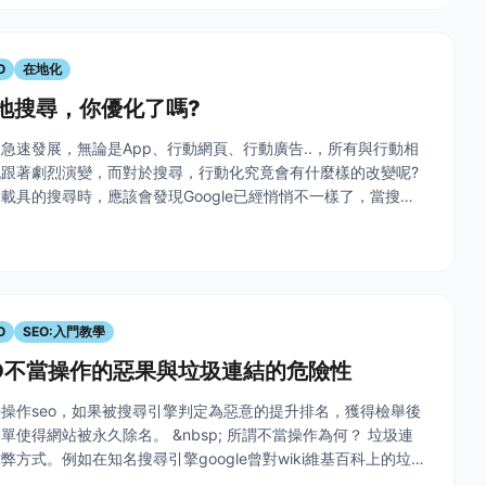
O
在地化
e在地搜尋，你優化了嗎?
急速發展，無論是App、行動網頁、行動廣告..，所有與行動相
跟著劇烈演變，而對於搜尋，行動化究竟會有什麼樣的改變呢?
載具的搜尋時，應該會發現Google已經悄悄不一樣了，當搜尋
樂的時候，將會發現搜尋結果的頁面，多了商家地標，不但告訴你
O
SEO:入門教學
O不當操作的惡果與垃圾連結的危險性
操作seo，如果被搜尋引擎判定為惡意的提升排名，獲得檢舉後
單使得網站被永久除名。 &nbsp; 所謂不當操作為何？ 垃圾連
弊方式。例如在知名搜尋引擎google曾對wiki維基百科上的垃圾
作，因為許多不肖的seo操作者利用wiki網 站或者各大