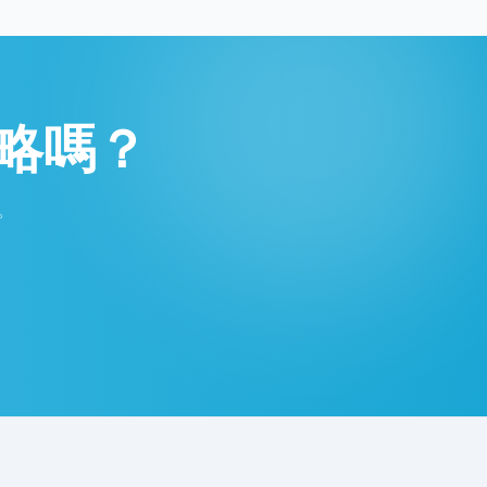
略嗎？
。