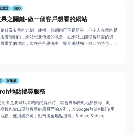
頁設計
SEO
果之關鍵-做一個客戶想看的網站
來越普及友善的此刻，建構一個網站已不是難事，但令人在意的是
使用者能明白，網站想要傳達的意念，在網站上能取得所需的資
站最重要的功能，能在茫茫網海中，豎立網站獨一無二的特色，滿
nbsp; 此外，不論從SEO(搜尋引擎最佳化)工作，或者「關鍵字
O
在地化
earch地點搜尋服務
察覺使用者是要尋找區域內的資訊時，就會自動啟動地點搜尋，此
標籤也會出現於搜尋結果頁面的左列，若Google無法判斷使用
點，使用者亦可手動轉換至地點搜尋。&nbsp; &nbsp;
10/27）推出地點搜尋（Place Search）服務，