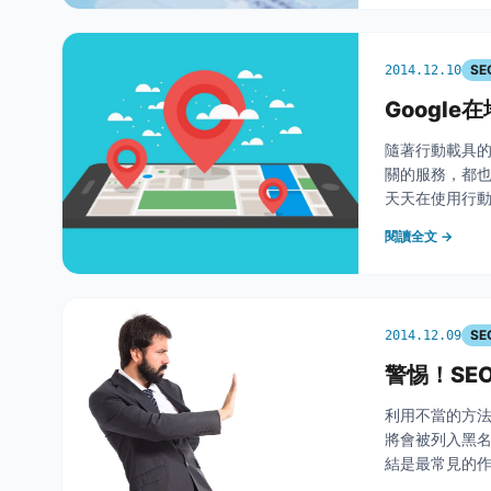
SE
2014.12.10
Googl
隨著行動載具的
關的服務，都也
天天在使用行動
某地區吃喝玩
閱讀全文 →
商家地點在哪
SE
2014.12.09
警惕！SE
利用不當的方法
將會被列入黑名
結是最常見的作
連結進行過濾動