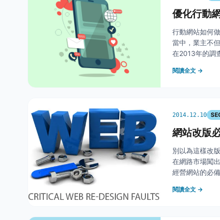
優化行動網
行動網站如何做
當中，業主不但
在2013年的
排名規則也是
閱讀全文 →
版呈現
SE
2014.12.10
網站改版
別以為這樣改版
在網路市場闖
經營網站的必
全面改版的需
閱讀全文 →
量的頁面改掉