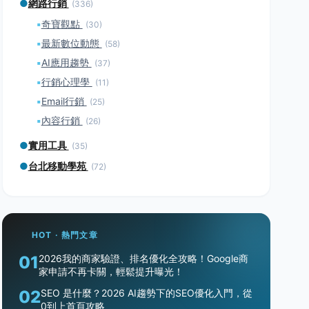
●
網路行銷
(336)
▪
奇寶觀點
(30)
▪
最新數位動態
(58)
▪
AI應用趨勢
(37)
▪
行銷心理學
(11)
▪
Email行銷
(25)
▪
內容行銷
(26)
●
實用工具
(35)
●
台北移動學苑
(72)
HOT · 熱門文章
01
2026我的商家驗證、排名優化全攻略！Google商
家申請不再卡關，輕鬆提升曝光！
02
SEO 是什麼？2026 AI趨勢下的SEO優化入門，從
0到上首頁攻略