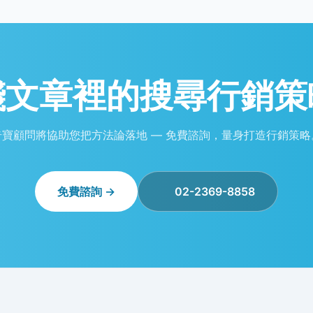
踐文章裡的
搜尋行銷策
奇寶顧問將協助您把方法論落地 — 免費諮詢，量身打造行銷策略
免費諮詢 →
02-2369-8858