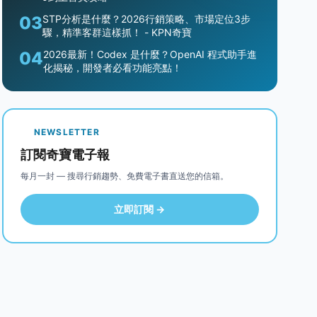
03
STP分析是什麼？2026行銷策略、市場定位3步
驟，精準客群這樣抓！ - KPN奇寶
04
2026最新！Codex 是什麼？OpenAI 程式助手進
化揭秘，開發者必看功能亮點！
NEWSLETTER
訂閱奇寶電子報
每月一封 — 搜尋行銷趨勢、免費電子書直送您的信箱。
立即訂閱 →