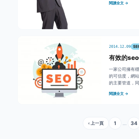
閱讀全文 →
SE
2014.12.09
有效的se
一家公司擁有
的可信度，網
的主要管道，
如果能夠第一
閱讀全文 →
&nbsp; 要如
1
…
34
‹ 上一頁