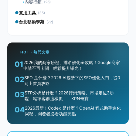
▪
內容行銷
(26)
●
實用工具
(35)
●
台北移動學苑
(72)
HOT · 熱門文章
01
2026我的商家驗證、排名優化全攻略！Google商家
申請不再卡關，輕鬆提升曝光！
02
SEO 是什麼？2026 AI趨勢下的SEO優化入門，從0
到上首頁攻略
03
STP分析是什麼？2026行銷策略、市場定位3步
驟，精準客群這樣抓！ - KPN奇寶
04
2026最新！Codex 是什麼？OpenAI 程式助手進化
揭秘，開發者必看功能亮點！