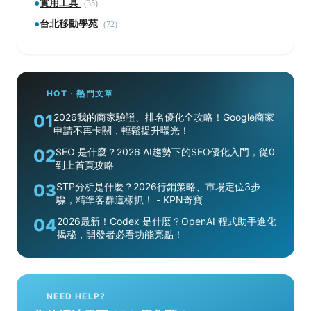
●
實用工具
(35)
●
台北移動學苑
(72)
HOT · 熱門文章
01
2026我的商家驗證、排名優化全攻略！Google商家
申請不再卡關，輕鬆提升曝光！
02
SEO 是什麼？2026 AI趨勢下的SEO優化入門，從0
到上首頁攻略
03
STP分析是什麼？2026行銷策略、市場定位3步
驟，精準客群這樣抓！ - KPN奇寶
04
2026最新！Codex 是什麼？OpenAI 程式助手進化
揭秘，開發者必看功能亮點！
NEED HELP?