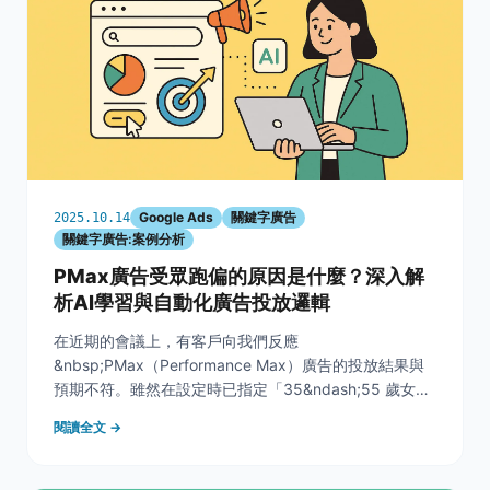
Google Ads
關鍵字廣告
2025.10.14
關鍵字廣告:案例分析
PMax廣告受眾跑偏的原因是什麼？深入解
析AI學習與自動化廣告投放邏輯
在近期的會議上，有客戶向我們反應
&nbsp;PMax（Performance Max）廣告的投放結果與
預期不符。雖然在設定時已指定「35&ndash;55 歲女
性」為目標受眾，但實際運行後卻發現多數曝光來自男性
閱讀全文 →
用戶。這樣的結果讓客戶產生疑慮：為什麼設定明明正
確，系統卻仍會「跑偏」？這個案例揭示了自動