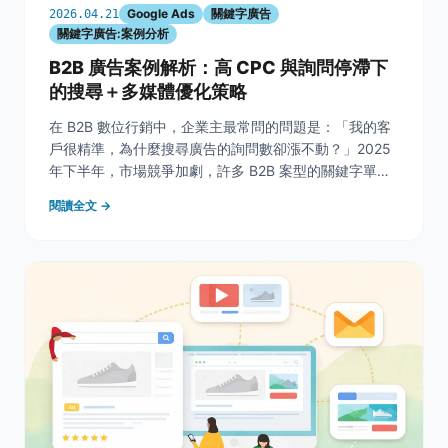
Google Ads
關鍵字廣告
2026.04.21
關鍵字廣告:案例分析
B2B 廣告案例解析：高 CPC 與詢問停滯下
的搜尋＋多媒體優化策略
在 B2B 數位行銷中，企業主最常問的問題是：「我的客
戶很精準，為什麼搜尋廣告的詢問數卻漲不動？」2025
年下半年，市場競爭加劇，許多 B2B 案型的關鍵字單次
點擊成本（CPC）已攀升至NT$70&ndash;100以上。當
閱讀全文 →
流量紅利消失、自動化工具（如 PMax）表現不如預期
時，優化師該如何調整策