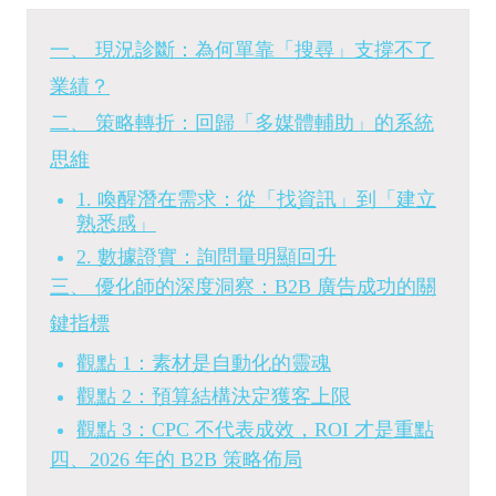
一、 現況診斷：為何單靠「搜尋」支撐不了
業績？
二、 策略轉折：回歸「多媒體輔助」的系統
思維
1. 喚醒潛在需求：從「找資訊」到「建立
熟悉感」
2. 數據證實：詢問量明顯回升
三、 優化師的深度洞察：B2B 廣告成功的關
鍵指標
觀點 1：素材是自動化的靈魂
觀點 2：預算結構決定獲客上限
觀點 3：CPC 不代表成效，ROI 才是重點
四、2026 年的 B2B 策略佈局