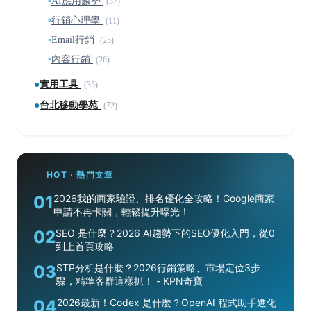
▪
AI應用趨勢
(37)
▪
行銷心理學
(11)
▪
Email行銷
(25)
▪
內容行銷
(26)
●
實用工具
(35)
●
台北移動學苑
(72)
HOT · 熱門文章
01
2026我的商家驗證、排名優化全攻略！Google商家
申請不再卡關，輕鬆提升曝光！
02
SEO 是什麼？2026 AI趨勢下的SEO優化入門，從0
到上首頁攻略
03
STP分析是什麼？2026行銷策略、市場定位3步
驟，精準客群這樣抓！ - KPN奇寶
04
2026最新！Codex 是什麼？OpenAI 程式助手進化