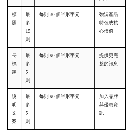
標
最
每則 30 個半形字元
強調產品
題
多
特色或核
15
心價值
則
長
最
每則 90 個半形字元
提供更完
標
多
整的訊息
題
5
則
說
最
每則 90 個半形字元
加入品牌
明
多
與優惠資
文
5
訊
案
則