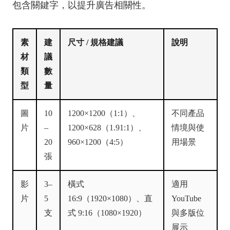
包含關鍵字，以提升廣告相關性。
素
建
尺寸 / 規格建議
說明
材
議
類
數
型
量
圖
10
1200×1200（1:1）、
不同產品
片
–
1200×628（1.91:1）、
情境與使
20
960×1200（4:5）
用場景
張
影
3–
橫式
適用
片
5
16:9（1920×1080）、直
YouTube
支
式 9:16（1080×1920）
與多版位
展示