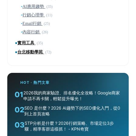
▪
AI應用趨勢
(35)
▪
行銷心理學
(11)
▪
Email行銷
(25)
▪
內容行銷
(26)
●
實用工具
(35)
●
台北移動學苑
(72)
HOT · 熱門文章
01
2026我的商家驗證、排名優化全攻略！Google商家
申請不再卡關，輕鬆提升曝光！
02
SEO 是什麼？2026 AI趨勢下的SEO優化入門，從0
到上首頁攻略
03
STP分析是什麼？2026行銷策略、市場定位3步
驟，精準客群這樣抓！ - KPN奇寶