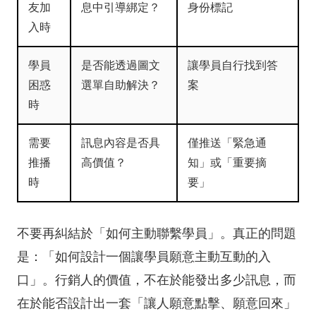
友加
息中引導綁定？
身份標記
入時
學員
是否能透過圖文
讓學員自行找到答
困惑
選單自助解決？
案
時
需要
訊息內容是否具
僅推送「緊急通
推播
高價值？
知」或「重要摘
時
要」
不要再糾結於「如何主動聯繫學員」。真正的問題
是：「如何設計一個讓學員願意主動互動的入
口」。行銷人的價值，不在於能發出多少訊息，而
在於能否設計出一套「讓人願意點擊、願意回來」