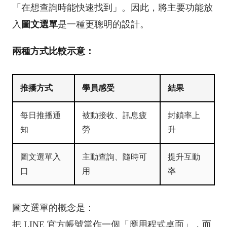
「在想查詢時能快速找到」。因此，將主要功能放
入
圖文選單
是一種更聰明的設計。
兩種方式比較示意：
推播方式
學員感受
結果
每日推播通
被動接收、訊息疲
封鎖率上
知
勞
升
圖文選單入
主動查詢、隨時可
提升互動
口
用
率
圖文選單的概念是：
把 LINE 官方帳號當作一個「應用程式桌面」，而