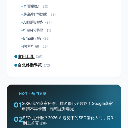
▪
奇寶觀點
(30)
▪
最新數位動態
(58)
▪
AI應用趨勢
(37)
▪
行銷心理學
(11)
▪
Email行銷
(25)
▪
內容行銷
(26)
●
實用工具
(35)
●
台北移動學苑
(72)
HOT · 熱門文章
01
2026我的商家驗證、排名優化全攻略！Google商家
申請不再卡關，輕鬆提升曝光！
02
SEO 是什麼？2026 AI趨勢下的SEO優化入門，從0
到上首頁攻略