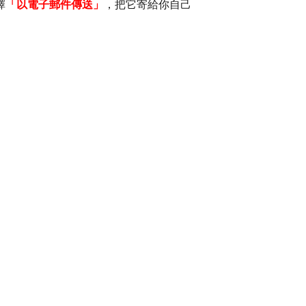
擇
「以電子郵件傳送」
，把它寄給你自己