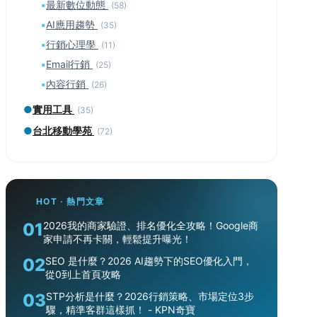
▪
最新數位動態
(58)
▪
AI應用趨勢
(35)
▪
行銷心理學
(11)
▪
Email行銷
(25)
▪
內容行銷
(26)
●
實用工具
(35)
●
台北移動學苑
(72)
HOT · 熱門文章
01
2026我的商家驗證、排名優化全攻略！Google商
家申請不再卡關，輕鬆提升曝光！
02
SEO 是什麼？2026 AI趨勢下的SEO優化入門，
從0到上首頁攻略
03
STP分析是什麼？2026行銷策略、市場定位3步
驟，精準客群這樣抓！ - KPN奇寶