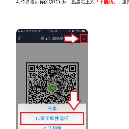
4. 你會看到你的QRCode，點選右上方
「下箭頭」
，選