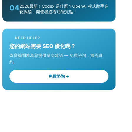
04
2026最新！Codex 是什麼？OpenAI 程式助手進
化揭秘，開發者必看功能亮點！
NEED HELP?
您的網站需要 SEO 優化嗎？
奇寶顧問將為您提供量身建議 — 免費諮詢，無需綁
約。
免費諮詢 →