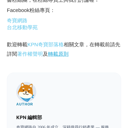
Facebook粉絲專頁：
奇寶網路
台北移動學苑
歡迎轉載
KPN奇寶部落格
相關文章，在轉載前請先
詳閱
著作權聲明
及
轉載原則
AUTHOR
KPN 編輯部
奇寶網路自 2006 年成立，深耕搜尋行銷產業 — 服務