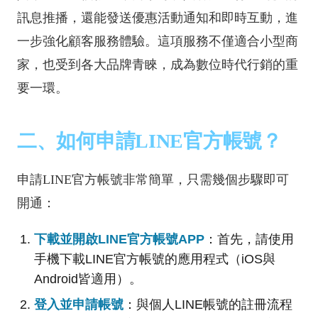
訊息推播，還能發送優惠活動通知和即時互動，進
一步強化顧客服務體驗。這項服務不僅適合小型商
家，也受到各大品牌青睞，成為數位時代行銷的重
要一環。
二、如何申請LINE官方帳號？
申請LINE官方帳號非常簡單，只需幾個步驟即可
開通：
下載並開啟LINE官方帳號APP
：首先，請使用
手機下載LINE官方帳號的應用程式（iOS與
Android皆適用）。
登入並申請帳號
：與個人LINE帳號的註冊流程