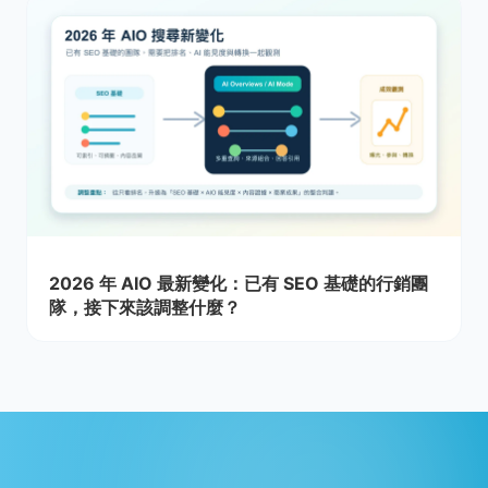
2026 年 AIO 最新變化：已有 SEO 基礎的行銷團
隊，接下來該調整什麼？