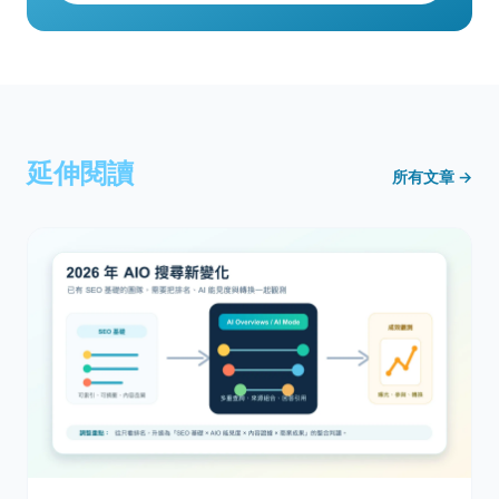
延伸閱讀
所有文章 →