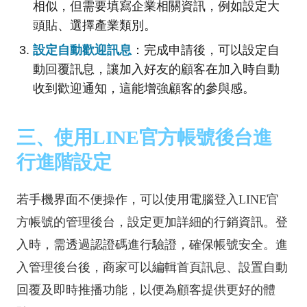
相似，但需要填寫企業相關資訊，例如設定大
頭貼、選擇產業類別。
設定自動歡迎訊息
：完成申請後，可以設定自
動回覆訊息，讓加入好友的顧客在加入時自動
收到歡迎通知，這能增強顧客的參與感。
三、使用LINE官方帳號後台進
行進階設定
若手機界面不便操作，可以使用電腦登入LINE官
方帳號的管理後台，設定更加詳細的行銷資訊。登
入時，需透過認證碼進行驗證，確保帳號安全。進
入管理後台後，商家可以編輯首頁訊息、設置自動
回覆及即時推播功能，以便為顧客提供更好的體