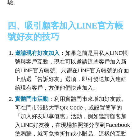
驗。
四、吸引顧客加入LINE官方帳
號好友的技巧
邀請現有好友加入
：如果之前是用私人LINE帳
號與客戶互動，現在可以邀請這些客戶加入新
的LINE官方帳號。只需在LINE官方帳號的介面
上點選「告訴好友」選項，即可發送加入連結
給現有客戶，方便他們快速加入。
實體門市活動
：利用實體門市來增加好友數。
可在門市張貼大型QR Code，或設置簡單的
「加入好友即享優惠」活動，例如邀請顧客加
入LINE好友後，在現場拍照並分享到Facebook
塗鴉牆，就可兌換折扣或小贈品。這樣的互動