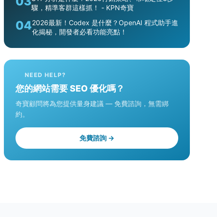
03
驟，精準客群這樣抓！ - KPN奇寶
04
2026最新！Codex 是什麼？OpenAI 程式助手進
化揭秘，開發者必看功能亮點！
NEED HELP?
您的網站需要 SEO 優化嗎？
奇寶顧問將為您提供量身建議 — 免費諮詢，無需綁
約。
免費諮詢 →