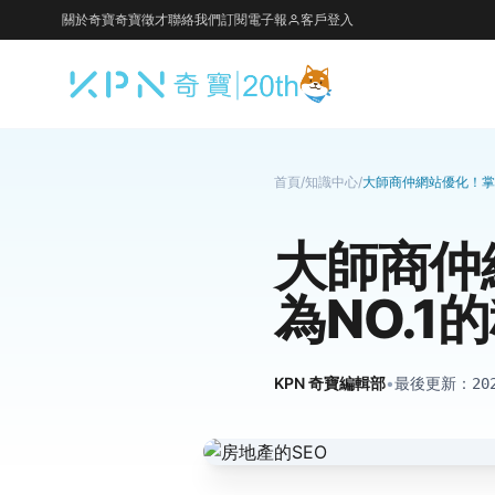
關於奇寶
奇寶徵才
聯絡我們
訂閱電子報
客戶登入
首頁
/
知識中心
/
大師商仲網站優化！掌
大師商仲
為NO.1
KPN 奇寶編輯部
•
最後更新：
20