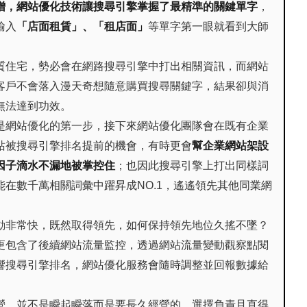
增，網站優化技術讓搜尋引擎掌握了最精準的關鍵單字
，
輸入
「店面租賃」、「租店面」
等單字第一眼就看到大師
質住宅，勢必會在網路搜尋引擎中打出相關資訊，而網站
客戶不會落入漫天奇想隨意購買搜尋關鍵字，結果卻與消
無法達到功效。
是網站優化的第一步，接下來網站優化團隊會在既有企業
站被搜尋引擎排名提前的機會，有時更會
幫企業網站架設
因子滴水不漏地被掌控住
；也因此搜尋引擎上打出同樣詞
在數千萬相關詞彙中躍昇成NO.1，遙遙領先其他同業網
動非常快，既然取得領先，如何保持領先地位久搖不墜？
更包含了後續網站流量監控，透過網站流量變動觀察點閱
響搜尋引擎排名，網站優化服務會隨時調整並回報數據給
營，並不是瞬起瞬落而是要長久經營的。選擇負責且直得