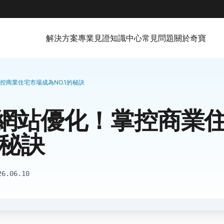
解決方案
專業見證
知識中心
常見問題
關於奇寶
控商業住宅市場成為NO.1的秘訣
網站優化！掌控商業
的秘訣
26.06.10