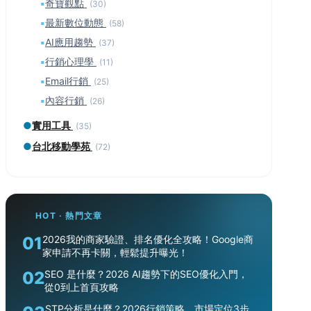
▪
奇寶觀點
(30)
▪
最新數位動態
(58)
▪
AI應用趨勢
(37)
▪
行銷心理學
(11)
▪
Email行銷
(25)
▪
內容行銷
(26)
●
實用工具
(35)
●
台北移動學苑
(72)
HOT · 熱門文章
01
2026我的商家驗證、排名優化全攻略！Google商
家申請不再卡關，輕鬆提升曝光！
02
SEO 是什麼？2026 AI趨勢下的SEO優化入門，
從0到上首頁攻略
STP分析是什麼？2026行銷策略、市場定位3步