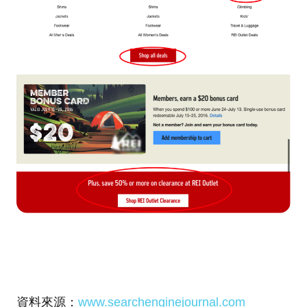
資料來源：
www.searchenginejournal.com​