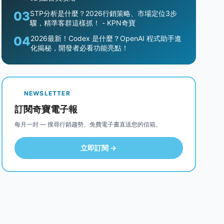
03
STP分析是什麼？2026行銷策略、市場定位3步
驟，精準客群這樣抓！ - KPN奇寶
04
2026最新！Codex 是什麼？OpenAI 程式助手進
化揭秘，開發者必看功能亮點！
NEWSLETTER
訂閱奇寶電子報
每月一封 — 搜尋行銷趨勢、免費電子書直送您的信箱。
立即訂閱 →