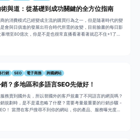
的術與道：從基礎到成功關鍵的全方位指南
電商的消費模式已經變成主流的購買行為之一，但是隨著時代的變
也是會與日俱進的發展出符合時代所需的改變，目前臉書的每日影
次暴增至80億次，你是不是也很常直播看著看著就忍不住+1了
任何商品或服務的話，今天這篇文章就讓我們一起來揭祕直播變現
 &
路行銷
SEO
電子商務
跨國網站
銷？多地區和多語言SEO先做好！
、服務賣到國外去，所以替國外的客戶規畫了不同語言的網頁嗎？
銷規劃時，是不是還忽略了什麼？需要考量最重要的行銷步驟 -
p;SEO！ 當潛在客戶搜尋不到你的網站，你的產品、服務曝光度就
也枉費花了這麼多錢做的網站，所以多語系 SEO 就非常的重