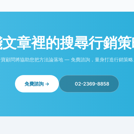
踐文章裡的
搜尋行銷策
奇寶顧問將協助您把方法論落地 — 免費諮詢，量身打造行銷策略
免費諮詢 →
02-2369-8858