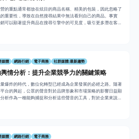
經營的重點通常都放在炫目的商品名稱、精美的包裝，因此忽略了
訊的重要性，導致在自然搜尋結果中無法看到自己的商品。事實
行銷可以顯著提升商品在搜尋引擎中的可見度，吸引更多潛在客
享幾個SEO行銷的重要技巧，幫助您在競爭激烈的電商市場中脫
什麼是
群媒體
網路行銷
電子商務
社群媒體:最新趨勢
的輿情分析：提升企業競爭力的關鍵策略
訊量爆炸的時代，數位化轉型已經成為企業發展的必經之路。隨著
路平台的興起，公眾的聲音對於品牌形象和市場策略的影響日益顯
情分析作為一種能夠捕捉和分析這些聲音的工具，對於企業來說變
它不僅有助於企業洞察市場趨勢和消費者需求，更能在競爭激烈的
企業提供
群媒體
網路行銷
電子商務