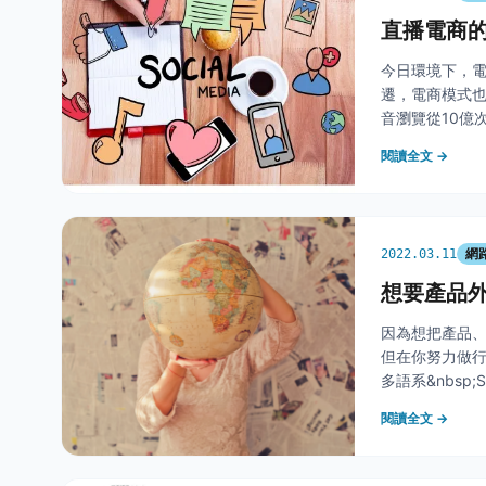
直播電商
今日環境下，
遷，電商模式
音瀏覽從10億
呢？想要賣出
閱讀全文 →
的獨家心法吧！
網
2022.03.11
想要產品外
因為想把產品
但在你努力做行
多語系&nbs
大大的降低了，
閱讀全文 →
要。