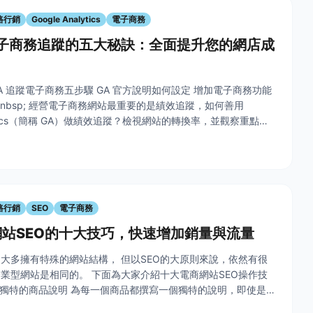
路行銷
Google Analytics
電子商務
電子商務追蹤的五大秘訣：全面提升您的網店成
錄 GA 追蹤電子商務五步驟 GA 官方說明如何設定 增加電子商務功能
&nbsp; 經營電子商務網站最重要的是績效追蹤，如何善用
nalytics（簡稱 GA）做績效追蹤？檢視網站的轉換率，並觀察重點指
數值，只要根據以下步驟設定，就可以完成
路行銷
SEO
電子商務
站SEO的十大技巧，快速增加銷量與流量
大多擁有特殊的網站結構， 但以SEO的大原則來說，依然有很
業型網站是相同的。 下面為大家介紹十大電商網站SEO操作技
; 1. 獨特的商品說明 為每一個商品都撰寫一個獨特的說明，即使是
也可從顏色、尺寸...等中做出差異性， 避免重複的內容是很重