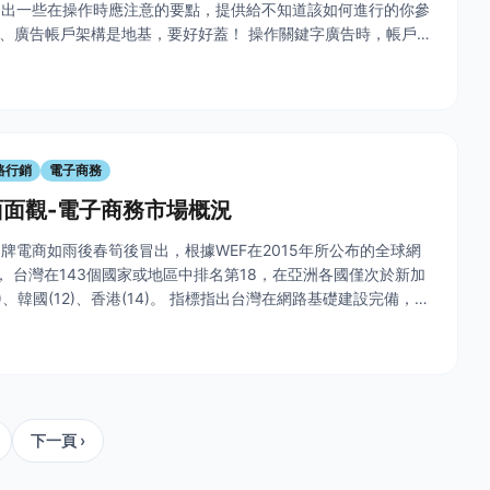
提出一些在操作時應注意的要點，提供給不知道該如何進行的你參
p; 一、廣告帳戶架構是地基，要好好蓋！ 操作關鍵字廣告時，帳戶
確，清晰而目的明確的廣告帳戶架構，才能夠讓你在使用GA分
路行銷
電子商務
面觀-電子商務市場概況
牌電商如雨後春筍後冒出，根據WEF在2015年所公布的全球網
， 台灣在143個國家或地區中排名第18，在亞洲各國僅次於新加
10)、韓國(12)、香港(14)。 指標指出台灣在網路基礎建設完備，提
發展環境。 &nbsp; 綜觀現今台灣電子商務
下一頁 ›