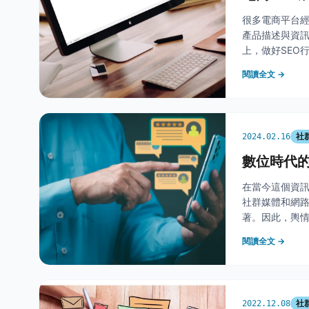
很多電商平台
產品描述與資
上，做好SEO
戶。今天我將分
閱讀全文 →
穎而出。 一、
社
2024.02.16
數位時代
在當今這個資
社群媒體和網
著。因此，輿
得極為重要。
閱讀全文 →
商業環境中為
社
2022.12.08