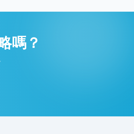
略嗎？
。