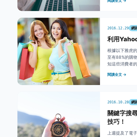
閱讀全文 →
網
2016.12.29
利用Yah
根據以下雅虎的
至有88%的購
知這些消費者
馬跡。 &nb
閱讀全文 →
化，因為根
網
2016.10.28
關鍵字搜
技巧！
上週提及了電子