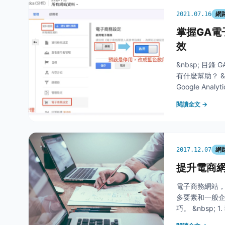
網
2021.07.16
掌握GA
效
&nbsp; 目
有什麼幫助？ 
Google A
標的 KPI 
閱讀全文 →
網
2017.12.07
提升電商網
電子商務網站，
多要素和一般企
巧。 &nbsp
同類型的商品，