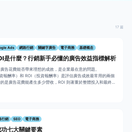
17 篇
ogle Ads
網路行銷
關鍵字廣告
電子商務
基礎概念
ROI是什麼？行銷新手必懂的廣告效益指標解析
，廣告花費能否帶來理想的成效，是企業最在意的問題。
投資報酬率）和 ROI（投資報酬率）是評估廣告成效最常用的兩個
 看的是廣告花費能產生多少營收，ROI 則著重於整體投入和最終利
者旅程越來越複雜，加上隱私環境的改變，廣告成效的衡量也需要
。
路行銷
SEO
電子商務
成功七大關鍵要素