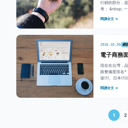
行銷的部分，
考： &nbs
架構的構築要明
閱讀全文 →
析相關數據時
網
2016.10.26
電子商務面
現在在台灣，品
路整備度排名*
坡(1)、日本(
供電子商務良好的
閱讀全文 →
1
2