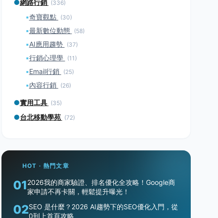
●
網路行銷
(336)
▪
奇寶觀點
(30)
▪
最新數位動態
(58)
▪
AI應用趨勢
(37)
▪
行銷心理學
(11)
▪
Email行銷
(25)
▪
內容行銷
(26)
●
實用工具
(35)
●
台北移動學苑
(72)
HOT · 熱門文章
01
2026我的商家驗證、排名優化全攻略！Google商
家申請不再卡關，輕鬆提升曝光！
02
SEO 是什麼？2026 AI趨勢下的SEO優化入門，從
0到上首頁攻略