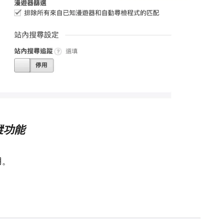
蹤功能
用。