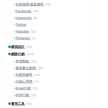
▪
社群媒體:最新趨勢
(16)
▪
Facebook
(33)
▪
Instagram
(6)
▪
Twitter
▪
Youtube
(22)
▪
Pinterest
(3)
●
網頁設計
(32)
●
網路行銷
(333)
▪
奇寶觀點
(30)
▪
最新數位動態
(58)
▪
AI應用趨勢
(34)
▪
行銷心理學
(11)
▪
Email行銷
(25)
▪
內容行銷
(26)
●
實用工具
(35)