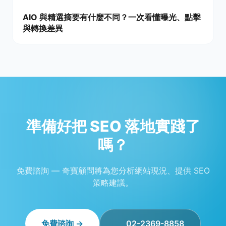
AIO 與精選摘要有什麼不同？一次看懂曝光、點擊
與轉換差異
準備好把 SEO 落地實踐了
嗎？
免費諮詢 — 奇寶顧問將為您分析網站現況、提供 SEO
策略建議。
免費諮詢 →
02-2369-8858