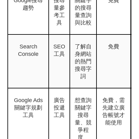
Google搜尋
搜尋
關鍵字
免費
趨勢
量參
的搜尋
考工
量查詢
具
與比較
Search
SEO
了解自
免費
Console
工具
身網站
的熱門
搜尋字
詞
Google Ads
廣告
想查詢
免費，需
關鍵字規劃
投遞
關鍵字
先建立廣
工具
工具
搜尋
告帳號才
量、競
能使用
爭程
度、