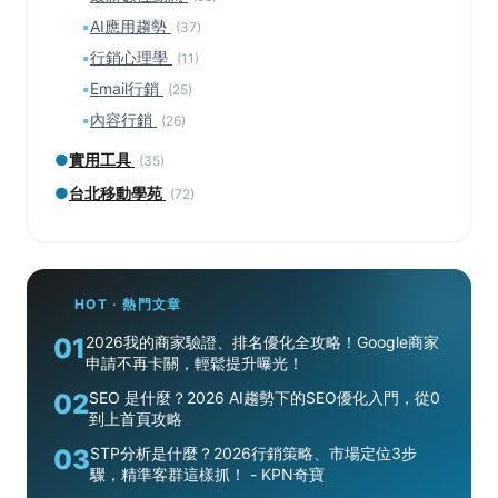
▪
AI應用趨勢
(37)
▪
行銷心理學
(11)
▪
Email行銷
(25)
▪
內容行銷
(26)
●
實用工具
(35)
●
台北移動學苑
(72)
HOT · 熱門文章
01
2026我的商家驗證、排名優化全攻略！Google商家
申請不再卡關，輕鬆提升曝光！
02
SEO 是什麼？2026 AI趨勢下的SEO優化入門，從0
到上首頁攻略
03
STP分析是什麼？2026行銷策略、市場定位3步
驟，精準客群這樣抓！ - KPN奇寶