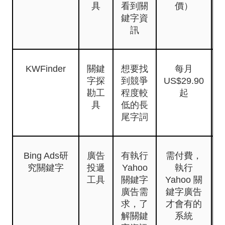
具
看到關
價）
鍵字資
訊
KWFinder
關鍵
想要找
每月
字探
到競爭
US$29.90
勘工
程度較
起
具
低的長
尾字詞
Bing Ads研
廣告
有執行
需付費，
究關鍵字
投遞
Yahoo
執行
工具
關鍵字
Yahoo 關
廣告需
鍵字廣告
求，了
才會有的
解關鍵
系統