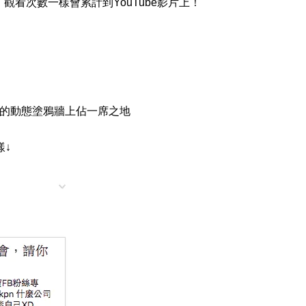
！觀看次數一樣會累計到YouTube影片上！
在FB的動態塗鴉牆上佔一席之地
樣↓