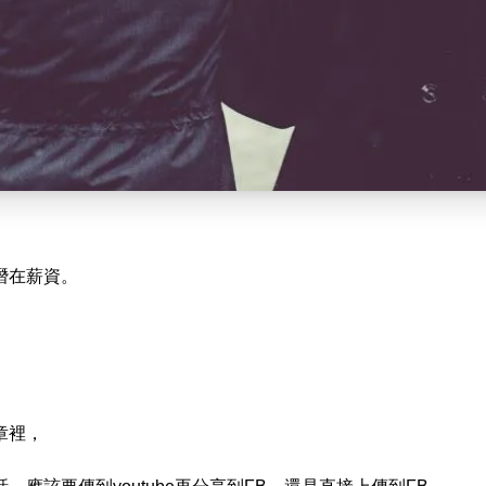
潛在薪資。
章裡，