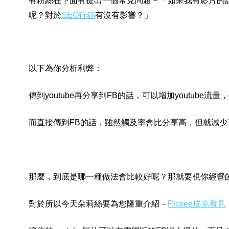
有粉絲在下面有提出一個常見問題－
「如果我有影片的話
呢？對於
SEO行銷
有沒有影響
？
」
以下為你分析利弊：
傳到youtube再分享到FB的話，可以增加youtube
而直接傳到FB的話，雖然觸及率會比分享高，但就減少了y
那麼，到底是哪一種做法會比較好呢？那就要視你經營
對於所以今天朵莉絲要為您隆重介紹－
Picsee皮克看見